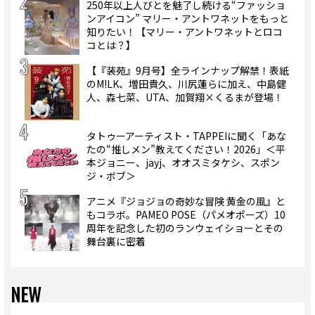
250年以上人びとを魅了し続ける“ファッショ
ンアイコン” マリー・アントワネットをもっと
知りたい！【マリー・アントワネットとロコ
コとは？】
【『装苑』9月号】全ラインナップ解禁！表紙
のM!LK、増田貴久、川尻蓮らに加え、中島健
人、森七菜、UTA、加賀翔×くるまが登場！
タトゥーアーティスト・TAPPEIに聞く「あな
たの“推しメン”教えてください！2026」＜平
本ジョニー、jayj、オオスミタケシ、スポン
ジ・ボブ＞
アニメ『ジョジョの奇妙な冒険 黄金の風』と
もコラボ。PAMEO POSE（パメオポーズ）10
周年を記念した初のランウェイショーとその
舞台裏に密着
NEW