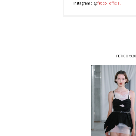
Instagram : @
fetico_official
FETICO