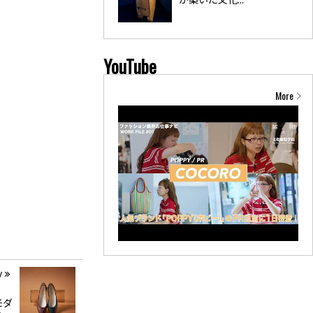
YouTube
More
v
モダ