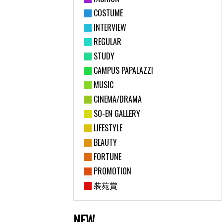
COSTUME
INTERVIEW
REGULAR
STUDY
CAMPUS PAPALAZZI
MUSIC
CINEMA/DRAMA
SO-EN GALLERY
LIFESTYLE
BEAUTY
FORTUNE
PROMOTION
装苑賞
NEW