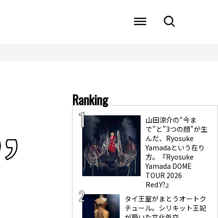
Ranking
山田涼介の“今ま
で”と”3つの顔”が生
んだ、Ryosuke
Yamadaという在り
方。『Ryosuke
Yamada DOME
TOUR 2026
Red.Y?』
タイ王室がまとうオートク
チュール。シリキット王妃
が築いた文化外交