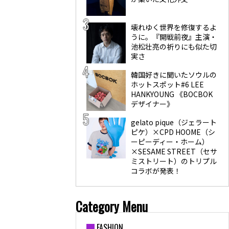
壊れゆく世界を修復するよ
うに。『開戦前夜』主演・
池松壮亮の祈りにも似た切
実さ
韓国好きに聞いたソウルの
ホットスポット#6 LEE
HANKYOUNG 《BOCBOK
デザイナー》
gelato pique（ジェラート
ピケ）×CPD HOOME（シ
ーピーディー・ホーム）
×SESAME STREET（セサ
ミストリート）のトリプル
コラボが発表！
Category Menu
FASHION