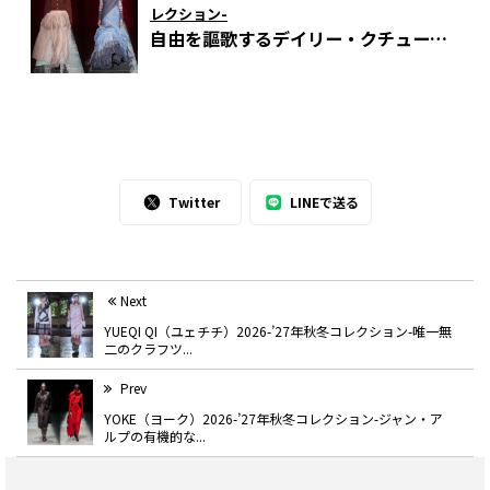
レクション-
2026年春夏デビューコレクション。
自由を謳歌するデイリー・クチュー
〈東京発のブランドストーリー Vol.11〉
ル。VIVIANO（ヴィヴィアーノ）が示
した不定形の美
Twitter
LINEで送る
Next
YUEQI QI（ユェチチ）2026-’27年秋冬コレクション-唯一無
二のクラフツ...
Prev
YOKE（ヨーク）2026-’27年秋冬コレクション-ジャン・ア
ルプの有機的な...