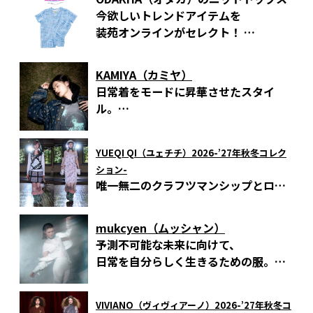
今欲しいトレンドアイテムを
装苑オンラインがセレクト！
ー
エンドレス試着室
ー
KAMIYA（カミヤ）
日常着をモードに昇華させたスタイ
ル。
神谷康司が語るメンズの服作りへの熱
いこだわり。
YUEQI QI（ユェチチ）2026-’27年秋冬コレク
〈東京発のブランドストーリー Vol.12〉
ション-
唯一無二のクラフツマンシップとロマ
ンの融合
mukcyen（ムッシャン）
予測不可能な未来に向けて、
日常を自分らしく生きるための服。
ミステリアスなテーマのもとに展開さ
れた
VIVIANO（ヴィヴィアーノ）2026-’27年秋冬コ
木村由佳さんによるムッシャンの