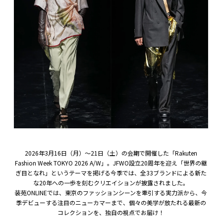
2026年3月16日（月）〜21日（土）の会期で開催した「Rakuten
Fashion Week TOKYO 2026 A/W」。JFWO設立20周年を迎え「世界の継
ぎ目となれ」というテーマを掲げる今季では、全33ブランドによる新た
な20年への一歩を刻むクリエイションが披露されました。
装苑ONLINEでは、東京のファッションシーンを牽引する実力派から、今
季デビューする注目のニューカマーまで、個々の美学が放たれる最新の
コレクションを、独自の視点でお届け！