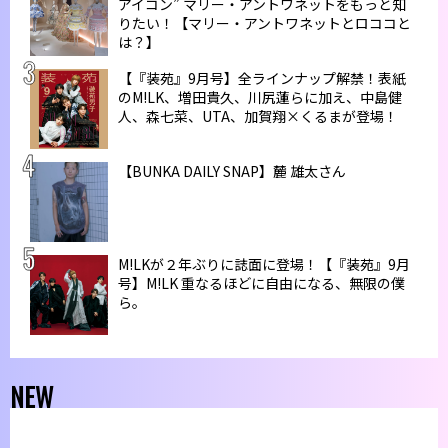
アイコン” マリー・アントワネットをもっと知
りたい！【マリー・アントワネットとロココと
は？】
【『装苑』9月号】全ラインナップ解禁！表紙
のM!LK、増田貴久、川尻蓮らに加え、中島健
人、森七菜、UTA、加賀翔×くるまが登場！
【BUNKA DAILY SNAP】麓 雄太さん
M!LKが２年ぶりに誌面に登場！【『装苑』9月
号】M!LK 重なるほどに自由になる、無限の僕
ら。
NEW