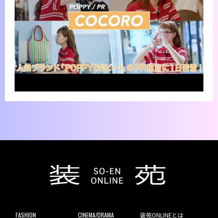
FASHION
CINEMA/DRAMA
装苑ONLINEとは