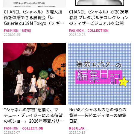
CHANEL（シャネル）の職人技
CHANEL（シャネル）が2026年
術を体感できる展覧会「la
春夏 プレタポルテコレクション
Galerie du 19M Tokyo（ラ ギャ
のティザービジュアルを公開
ルリー デュ ディズヌフエム
FASHION
NEWS
FASHION
COLLECTION
トーキョー）」が開催！
2025.09.25
2025.10.06
“シャネルの宇宙”を描く、マ
No.58／シャネルのもの作りの
チュー・ブレイジーによる待望
背景——装苑エディターの編集
の初ショー。2026年春夏パリ・
日記
ファッションウィークより
FASHION
COLLECTION
REGULAR
2025.10.07
2025.10.15