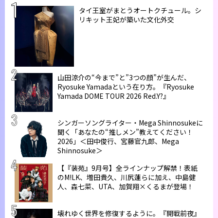
タイ王室がまとうオートクチュール。シ
リキット王妃が築いた文化外交
山田涼介の“今まで”と”3つの顔”が生んだ、
Ryosuke Yamadaという在り方。『Ryosuke
Yamada DOME TOUR 2026 Red.Y?』
シンガーソングライター・Mega Shinnosukeに
聞く「あなたの“推しメン”教えてください！
2026」＜田中俊行、宮藤官九郎、Mega
Shinnosuke＞
【『装苑』9月号】全ラインナップ解禁！表紙
のM!LK、増田貴久、川尻蓮らに加え、中島健
人、森七菜、UTA、加賀翔×くるまが登場！
壊れゆく世界を修復するように。『開戦前夜』