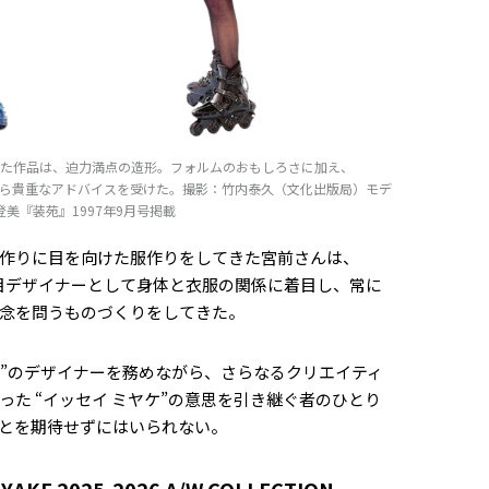
した作品は、迫力満点の造形。フォルムのおもしろさに加え、
ら貴重なアドバイスを受けた。撮影：竹内泰久（文化出版局）モデ
登美『装苑』1997年9月号掲載
作りに目を向けた服作りをしてきた宮前さんは、
KE”の4代目デザイナーとして身体と衣服の関係に着目し、常に
念を問うものづくりをしてきた。
 MIYAKE”のデザイナーを務めながら、さらなるクリエイティ
た “イッセイ ミヤケ”の意思を引き継ぐ者のひとり
とを期待せずにはいられない。
IYAKE
2025-2026 A/W COLLECTION