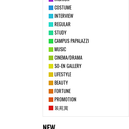
COSTUME
INTERVIEW
REGULAR
STUDY
CAMPUS PAPALAZZI
MUSIC
CINEMA/DRAMA
SO-EN GALLERY
LIFESTYLE
BEAUTY
FORTUNE
PROMOTION
装苑賞
NEW