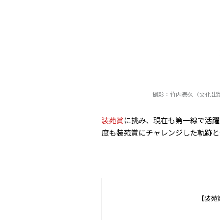
撮影：竹内泰久（文化出版
装苑賞
に挑み、現在も第一線で活躍
度も装苑賞にチャレンジした軌跡と
【装苑