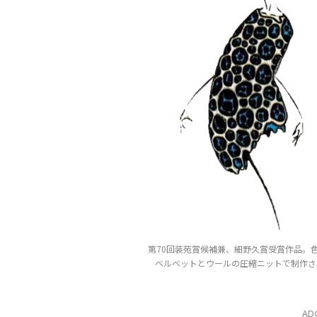
第70回装苑賞候補兼、細野久賞受賞作品。
ベルベットとウールの圧縮ニットで制作さ
A