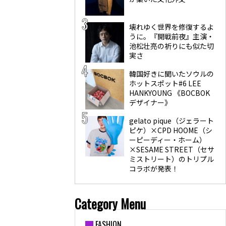
壊れゆく世界を修復するよ
うに。『開戦前夜』主演・
池松壮亮の祈りにも似た切
実さ
韓国好きに聞いたソウルの
ホットスポット#6 LEE
HANKYOUNG 《BOCBOK
デザイナー》
gelato pique（ジェラート
ピケ）×CPD HOOME（シ
ーピーディー・ホーム）
×SESAME STREET（セサ
ミストリート）のトリプル
コラボが発表！
Category Menu
FASHION