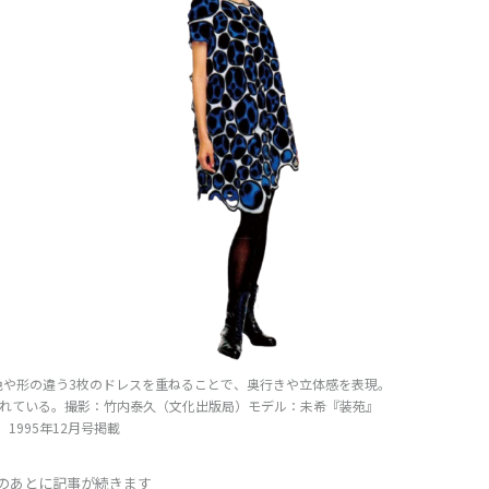
色や形の違う3枚のドレスを重ねることで、奥行きや立体感を表現。
れている。撮影：竹内泰久（文化出版局）モデル：未希『装苑』
1995年12月号掲載
Dのあとに記事が続きます