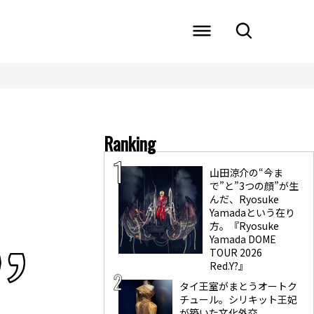
Ranking
山田涼介の“今ま
で”と”3つの顔”が生
んだ、Ryosuke
Yamadaという在り
方。『Ryosuke
Yamada DOME
TOUR 2026
Red.Y?』
タイ王室がまとうオートク
チュール。シリキット王妃
が築いた文化外交