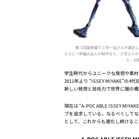
第72回装苑賞で三宅一生さんが選出
さらに一歩踏み込んだ制作をと、三宅さんか
ル：日
学生時代からユニークな発想や素材
2011年より “ISSEY MIYA
新しい発想と技術力で世界に服の概
現在は “A-POC ABLE ISSEY
ブを追求している。なるべくしてなっ
として、これからも進化し続けるこ
A-POC ABLE ISSEY M