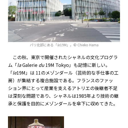
パリ北部にある「
le
19M」。© Chieko Hama
この秋、東京で開催されたシャネルの文化プログラ
ム「
la
Galerie
du
19M Tokyo」も記憶に新しい。
「
le
19M」は 11のメゾンダール（芸術的な手仕事の工
房）が集結する複合施設である。フランスのファッ
ション界にとって産業を支えるアトリエの後継者不足
は深刻な問題であり、シャネルは1985年より技術の継
承と保護を目的にメゾンダールを傘下に収めてきた。