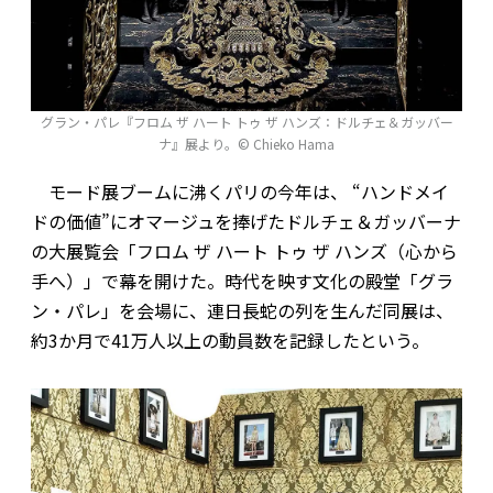
グラン・パレ『フロム ザ ハート トゥ ザ ハンズ：ドルチェ＆ガッバー
ナ』展より。© Chieko Hama
モード展ブームに沸くパリの今年は、 “ハンドメイ
ドの価値”にオマージュを捧げたドルチェ＆ガッバーナ
の大展覧会「フロム ザ ハート トゥ ザ ハンズ（心から
手へ）」で幕を開けた。時代を映す文化の殿堂「グラ
ン・パレ」を会場に、連日長蛇の列を生んだ同展は、
約3か月で41万人以上の動員数を記録したという。