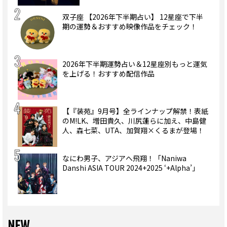
双子座 【2026年下半期占い】 12星座で下半
期の運勢＆おすすめ映像作品をチェック！
2026年下半期運勢占い＆12星座別もっと運気
を上げる！おすすめ配信作品
【『装苑』9月号】全ラインナップ解禁！表紙
のM!LK、増田貴久、川尻蓮らに加え、中島健
人、森七菜、UTA、加賀翔×くるまが登場！
なにわ男子、アジアへ飛翔！「Naniwa
Danshi ASIA TOUR 2024+2025 ‘+Alpha’」
NEW