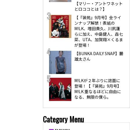
【マリー・アントワネット
とロココとは？】
【『装苑』9月号】全ライ
ンナップ解禁！表紙の
M!LK、増田貴久、川尻蓮
らに加え、中島健人、森七
菜、UTA、加賀翔×くるま
が登場！
【BUNKA DAILY SNAP】麓
雄太さん
M!LKが２年ぶりに誌面に
登場！【『装苑』9月号】
M!LK 重なるほどに自由に
なる、無限の僕ら。
Category Menu