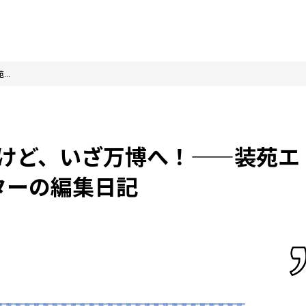
..
手だけど、いざ万博へ！——装苑エ
ターの編集日記