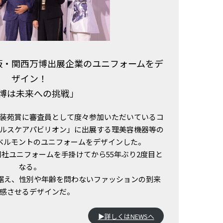
阪・関西万博出展企業のユニフォームをデ
ザイン！
博は未来への挑戦」
装苑賞に審査員として度々参加いただいているコ
ルスケアパビリオン」に出展する理美容機器等の
ベルモントのユニフォームをデザインした。
同社ユニフォームを手掛けてから55年ぶり2度目と
なる。
見据え、性別や年齢を問わないファッションの到来
感させるデザインだ。
▶︎
詳しくはNEWSへ