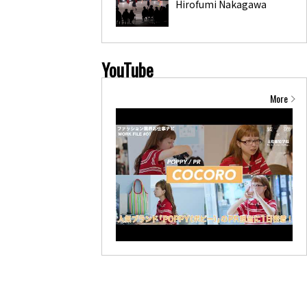
Hirofumi Nakagawa
YouTube
More