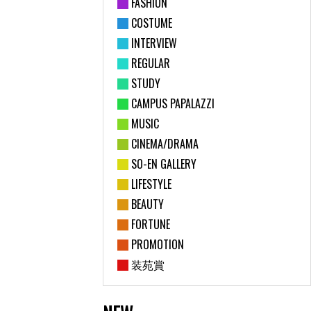
FASHION
COSTUME
INTERVIEW
REGULAR
STUDY
CAMPUS PAPALAZZI
MUSIC
CINEMA/DRAMA
SO-EN GALLERY
LIFESTYLE
BEAUTY
FORTUNE
PROMOTION
装苑賞