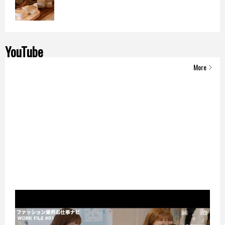
YouTube
More