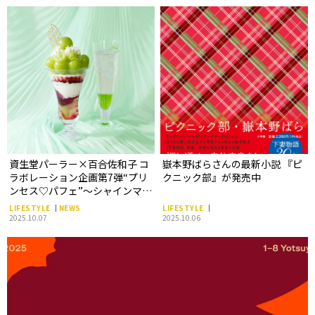
ち』刊行
資生堂パーラー×百合佐和子 コ
嶽本野ばらさんの最新小説 『ピ
ラボレーション企画第7弾“プリ
クニック部』が発売中
ンセス♡パフェ”～シャインマス
カットのひみつ～が新登場！
LIFESTYLE
NEWS
LIFESTYLE
2025.10.07
2025.10.06