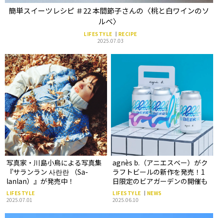
簡単スイーツレシピ ＃22 本間節子さんの〈桃と白ワインのソ
ルベ〉
LIFESTYLE
RECIPE
2025.07.03
写真家・川島小鳥による写真集
agnès b.（アニエスベー）がク
『サランラン 사란란 （Sa-
ラフトビールの新作を発売！1
lanlan）』が発売中！
日限定のビアガーデンの開催も
LIFESTYLE
LIFESTYLE
NEWS
2025.07.01
2025.06.10