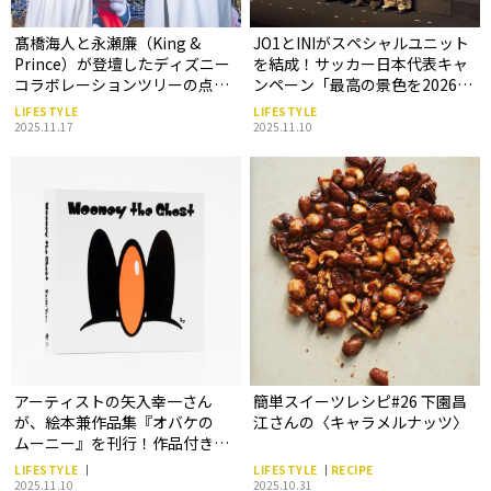
髙橋海人と永瀬廉（King &
JO1とINIがスペシャルユニット
Prince）が登壇したディズニー
を結成！サッカー日本代表キャ
コラボレーションツリーの点灯
ンペーン「最高の景色を2026」
式の模様をレポート！
のオフシャルアンバサダーに就
LIFESTYLE
LIFESTYLE
任
2025.11.17
2025.11.10
アーティストの矢入幸一さん
簡単スイーツレシピ#26 下園昌
が、絵本兼作品集『オバケの
江さんの〈キャラメルナッツ〉
ムーニー』を刊行！作品付き特
別限定版の販売も
LIFESTYLE
LIFESTYLE
RECIPE
2025.11.10
2025.10.31