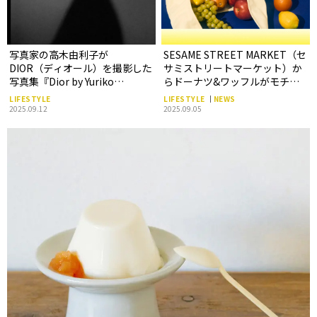
写真家の高木由利子が
SESAME STREET MARKET（セ
DIOR（ディオール）を撮影した
サミストリートマーケット）か
写真集『Dior by Yuriko
らドーナツ&ワッフルがモチー
Takagi』
フの新作アイテムが登場
LIFESTYLE
LIFESTYLE
NEWS
2025.09.12
2025.09.05