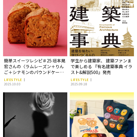
簡単スイーツレシピ＃25 垣本晃
学生から建築家、 建築ファンま
宏さんの〈ラムレーズン＋りん
で楽しめる 『有名建築事典 イラ
ご＋シナモンのパウンドケー
スト&解説500』発売
キ〉
LIFESTYLE
LIFESTYLE
2025.10.03
2025.09.18