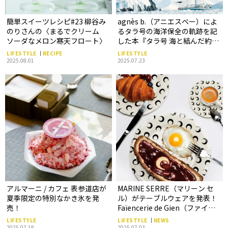
簡単スイーツレシピ#23 柳谷み
agnès b.（アニエスベー）によ
のりさんの〈まるでクリーム
るタラ号の海洋保全の軌跡を記
ソーダなメロン寒天フロート〉
した本『タラ号 海と結んだ約束
の物語』が発売中。
LIFESTYLE
RECIPE
LIFESTYLE
2025.08.01
2025.07.23
アルマーニ / カフェ 表参道店が
MARINE SERRE（マリーン セ
夏季限定の特別なかき氷を発
ル）がテーブルウェアを発表！
売！
Faïencerie de Gien（ファイア
ンスリ ドゥ ジアン）とのコラボ
LIFESTYLE
LIFESTYLE
NEWS
レーションでアップサイクルの
2025.07.18
2025.07.03