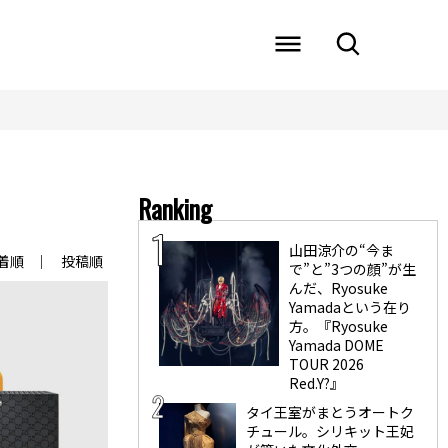
Ranking
山田涼介の“今ま
着順
投稿順
で”と”3つの顔”が生
んだ、Ryosuke
Yamadaという在り
方。『Ryosuke
Yamada DOME
TOUR 2026
Red.Y?』
タイ王室がまとうオートク
チュール。シリキット王妃