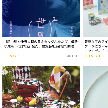
川島小鳥と仲野太賀の黄金タッグふたたび。最新
装苑女子のス
写真集『(世界)2』発売、展覧会を2会場で開催
ケージにきゅ
キャンディチ
BOX」
LIFESTYLE
2021.11.18
LIFESTYLE