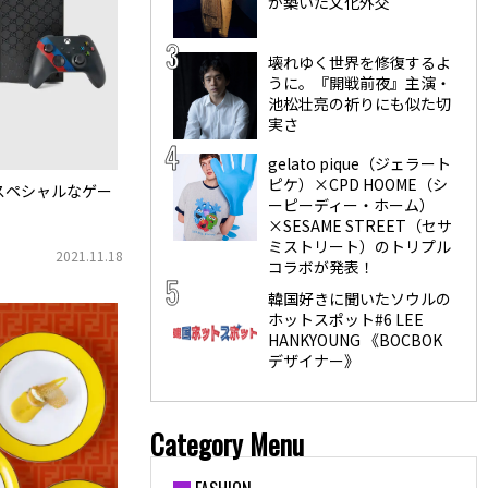
が築いた文化外交
壊れゆく世界を修復するよ
うに。『開戦前夜』主演・
池松壮亮の祈りにも似た切
実さ
gelato pique（ジェラート
ピケ）×CPD HOOME（シ
スペシャルなゲー
ーピーディー・ホーム）
×SESAME STREET（セサ
ミストリート）のトリプル
2021.11.18
コラボが発表！
韓国好きに聞いたソウルの
ホットスポット#6 LEE
HANKYOUNG 《BOCBOK
デザイナー》
Category Menu