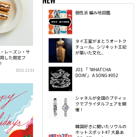
個性派 編み地図鑑
タイ王室がまとうオートク
チュール。シリキット王妃
・レーズン・サ
が築いた文化...
用した限定フ
！
JO1 「 'WHATCHA
2021.12.01
DOIN'」 A SONG #052
シャネルが全国のブティッ
クでブライダルフェアを開
催！
韓国好きに聞いたソウルの
ホットスポット#7 大島あ