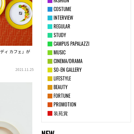
FASHION
COSTUME
INTERVIEW
REGULAR
STUDY
CAMPUS PAPALAZZI
ディ カフェ」が
MUSIC
CINEMA/DRAMA
SO-EN GALLERY
2021.11.25
LIFESTYLE
BEAUTY
FORTUNE
PROMOTION
装苑賞
NEW