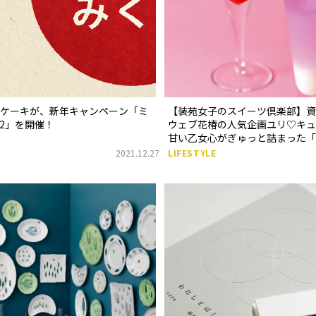
ズケーキが、新年キャンペーン「ミ
【装苑女子のスイーツ倶楽部】資
22」を開催！
ウェブ花椿の人気企画ユリ♡キュ
甘い乙女心がぎゅっと詰まった「
フェ～あまおう苺のブーケ」
2021.12.27
LIFESTYLE