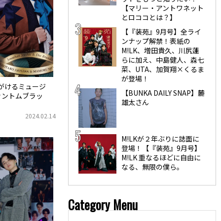
【マリー・アントワネット
とロココとは？】
【『装苑』9月号】全ライ
ンナップ解禁！表紙の
M!LK、増田貴久、川尻蓮
らに加え、中島健人、森七
菜、UTA、加賀翔×くるま
が登場！
手がけるミュージ
【BUNKA DAILY SNAP】麓
ァントムブラッ
雄太さん
2024.02.14
M!LKが２年ぶりに誌面に
登場！【『装苑』9月号】
M!LK 重なるほどに自由に
なる、無限の僕ら。
Category Menu