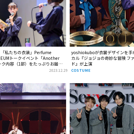
る「私たちの衣装」Perfume
yoshiokuboが衣裳デザインを
USEUMトークイベント「Another
カル『ジョジョの奇妙な冒険 フ
」トーク内容（1部）をたっぷりお届
ド』が上演
2023.12.29
COSTUME