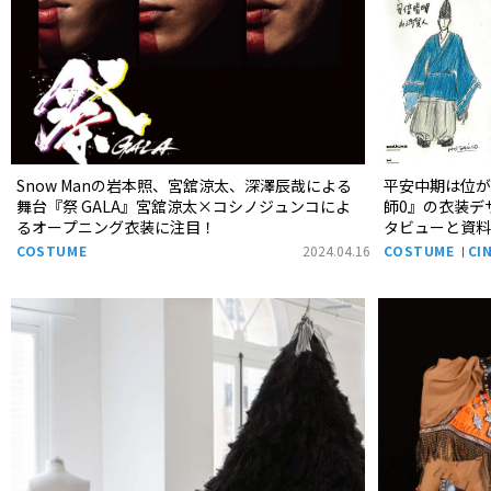
Snow Manの岩本照、宮舘涼太、深澤辰哉による
平安中期は位
舞台『祭 GALA』宮舘涼太×コシノジュンコによ
師0』の衣装デ
るオープニング衣装に注目！
タビューと資
COSTUME
2024.04.16
COSTUME
CI