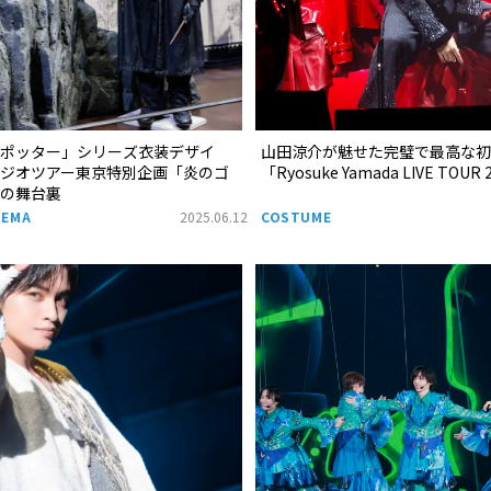
・ポッター」シリーズ衣装デザイ
山田涼介が魅せた完璧で最高な初
タジオツアー東京特別企画「炎のゴ
「Ryosuke Yamada LIVE TOUR 
装の舞台裏
NEMA
2025.06.12
COSTUME