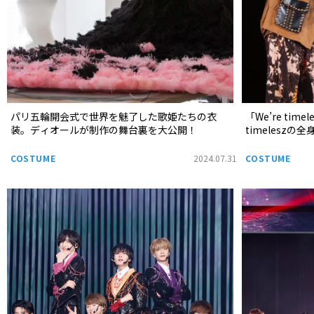
パリ五輪開会式で世界を魅了した歌姫たちの衣
「We’re timel
装。ディオールが制作の舞台裏を大公開！
timelesz
COSTUME
2024.07.31
COSTUME