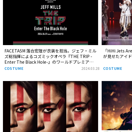
FACETASM 落合宏理が衣装を担当。ジェフ・ミル
「HiHi Jets Ar
ズ総指揮によるコズミックオペラ『THE TRIP -
が見せたアイ
Enter The Black Hole-』のワールドプレミアが
開催！
COSTUME
2024.03.28
COSTUME