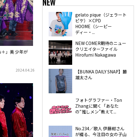
NEW
gelato pique（ジェラート
ピケ）×CPD
HOOME（シーピー
ディー・...
NEW COMER期待のニュー
クリエイターファイル
ates＋」美 少年が
Hirofumi Nakagawa
2024.04.26
【BUNKA DAILY SNAP】麓
雄太さん
フォトグラファー・Ton
Zhangに聞く「あなた
の“推しメン”教えて...
No.234／歌人 伊藤紺さん
が綴る、今注目の女の子山