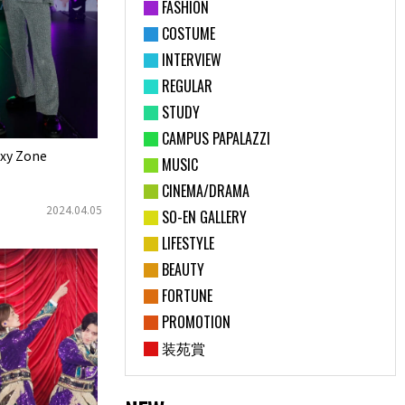
FASHION
COSTUME
INTERVIEW
REGULAR
STUDY
CAMPUS PAPALAZZI
y Zone
MUSIC
CINEMA/DRAMA
2024.04.05
SO-EN GALLERY
LIFESTYLE
BEAUTY
FORTUNE
PROMOTION
装苑賞