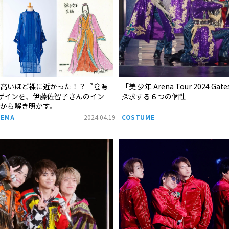
が高いほど裸に近かった！？『陰陽
「美 少年 Arena Tour 2024 G
ザインを、伊藤佐智子さんのイン
探求する６つの個性
料から解き明かす。
NEMA
2024.04.19
COSTUME