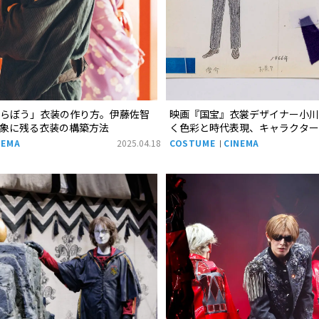
べらぼう」衣装の作り方。伊藤佐智
映画『国宝』衣裳デザイナー小川
印象に残る衣装の構築方法
く色彩と時代表現、キャラクター
NEMA
2025.04.18
COSTUME
CINEMA