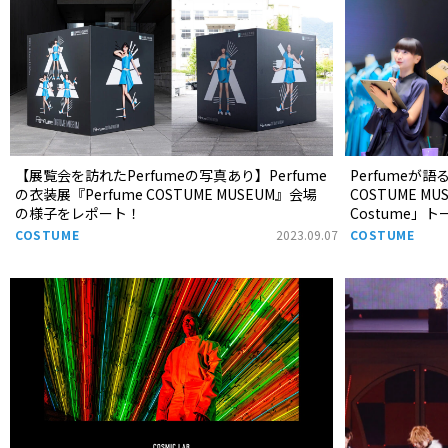
【展覧会を訪れたPerfumeの写真あり】Perfume
Perfumeが語
の衣装展『Perfume COSTUME MUSEUM』会場
COSTUME M
の様子をレポート！
Costume
け！
COSTUME
2023.09.07
COSTUME