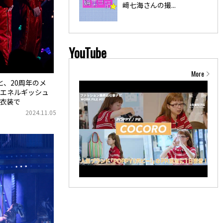
﨑七海さんの撮...
YouTube
More
もと、20周年のメ
エネルギッシュ
の衣装で
2024.11.05