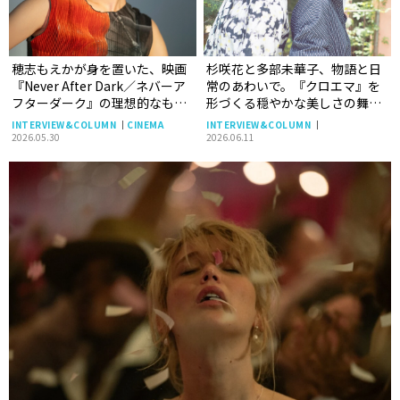
穂志もえかが身を置いた、映画
杉咲花と多部未華子、物語と日
『Never After Dark／ネバーア
常のあわいで。『クロエマ』を
フターダーク』の理想的なもの
形づくる穏やかな美しさの舞台
づくりの現場。
裏
INTERVIEW&COLUMN
CINEMA
INTERVIEW&COLUMN
2026.05.30
2026.06.11