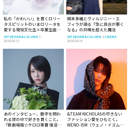
私の「かわいい」を貫くロリー
岡本多緒とヴィルジニー・エ
タスピリットのいまロリータを
フィラが語る『急に具合が悪く
愛する現役文化生×卒業生座談
なる』の共鳴を超えた魔法
会
INTERVIEW&COLUMN
INTERVIEW&COLUMN
CINEMA
2026.06.13
2026.06.19
あのインタビュー、数字を問わ
&TEAM NICHOLASの尽きない
れる世の中で好きを貫くこと。
ファッション愛をひもとく。
『新劇場版☆ケロロ軍曹 復活し
WENO-ISM（ウェノ・イズム）