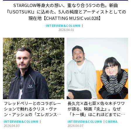
STARGLOW等身大の想い、重なり合う5つの色。新曲
『USOTSUKI』に込めた、5人の純度とアーティストとしての
現在地【CHATTING MUSIC vol.028】
INTERVIEW&COLUMN
2026.04.01
フレッドペリーとのコラボレー
長久允×森七菜×佐々木チワワ
ションで触れるクリス・ヴァ
が語る、映画『炎上』。なぜ
ン・アッシュの「エレガンス」
「トー横」はこれほどまでに美
という美学。【INTERVIEW ク
しく、痛烈なフィクションと
INTERVIEW&COLUMN
INTERVIEW&COLUMN
CINEMA
リス・ヴァン・アッシュ】
なったのか？
2026.04.03
2026.04.07