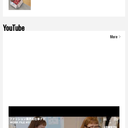
YouTube
More