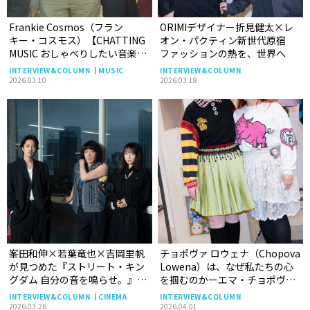
Frankie Cosmos（フラン
ORIMIデザイナー折見健太×レ
キー・コスモス）【CHATTING
オン・パクティン新世代原宿
MUSIC おしゃべりしたい音楽の
ファッションの熱を、世界へ
こと vol.27】
INTERVIEW&COLUMN
MUSIC
INTERVIEW&COLUMN
2026.03.10
2026.03.18
峯田和伸×若葉竜也×吉岡里帆
チョポヴァ ロウェナ（Chopova
が見つめた『ストリート・キン
Lowena）は、なぜ私たちの心
グダム 自分の音を鳴らせ。』が
を掴むのかーエマ・チョポヴァ
描く、ものづくりの熱と初期衝
＆ローラ・ロウェナにインタ
INTERVIEW&COLUMN
CINEMA
INTERVIEW&COLUMN
動
ビュー。強く、楽しく世界に立
2026.03.26
2026.04.01