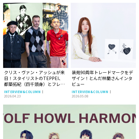
クリス・ヴァン・アッシュが来
装苑90周年トレードマークをデ
日！スタイリストのTEPPEI、
ザイン！とんだ林蘭さんインタ
都築拓紀（四千頭身）とフレッ
ビュー
ドペリーコラボやファッション
INTERVIEW&COLUMN
INTERVIEW&COLUMN
について語るトークセッション
2026.04.23
2026.05.08