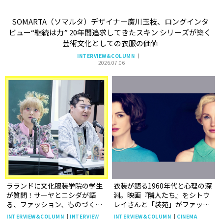
SOMARTA（ソマルタ）デザイナー廣川玉枝、ロングインタ
ビュー“継続は力” 20年間追求してきたスキン シリーズが築く
芸術文化としての衣服の価値
INTERVIEW&COLUMN
2026.07.06
ラランドに文化服装学院の学生
衣装が語る1960年代と心理の深
が質問！サーヤとニシダが語
淵。映画『隣人たち』をシトウ
る、ファッション、ものづくり
レイさんと「装苑」がファッ
への向き合い方、会社を立ち上
ション視点で読み解く
INTERVIEW&COLUMN
INTERVIEW
INTERVIEW&COLUMN
CINEMA