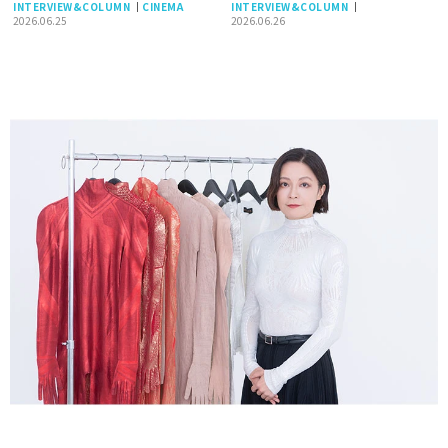
て速攻地球滅亡の危機でありま
へ傾ける情熱とその源泉
INTERVIEW&COLUMN
CINEMA
INTERVIEW&COLUMN
す！』への思い
2026.06.25
2026.06.26