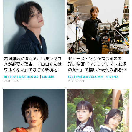
岩瀬洋志が考える、いまラブコ
セリーヌ・ソンが信じる愛の
メが必要な理由。『山口くんは
形。映画『マテリアリスト 結婚
ワルくない』でひらく新境地
の条件』で描いた現代の結婚へ
の疑問
INTERVIEW&COLUMN
CINEMA
INTERVIEW&COLUMN
CINEMA
2026.05.27
2026.05.28