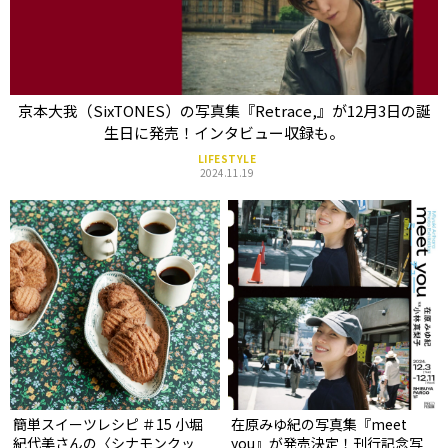
京本大我（SixTONES）の写真集『Retrace,』が12月3日の誕
生日に発売！インタビュー収録も。
LIFESTYLE
2024.11.19
簡単スイーツレシピ ＃15 小堀
在原みゆ紀の写真集『meet
紀代美さんの〈シナモンクッ
you』が発売決定！刊行記念写