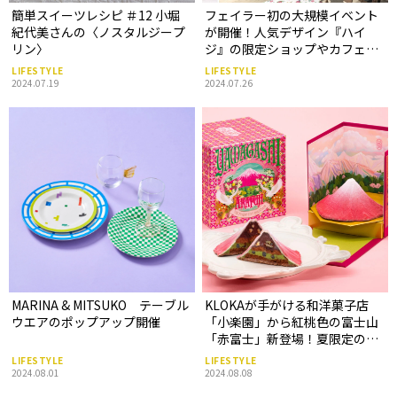
簡単スイーツレシピ ＃12 小堀
フェイラー初の大規模イベント
紀代美さんの〈ノスタルジープ
が開催！人気デザイン『ハイ
リン〉
ジ』の限定ショップやカフェも
オープン。
LIFESTYLE
LIFESTYLE
2024.07.19
2024.07.26
MARINA & MITSUKO テーブル
KLOKAが手がける和洋菓子店
ウエアのポップアップ開催
「小楽園」から紅桃色の富士山
「赤富士」新登場！夏限定のメ
ニューも
LIFESTYLE
LIFESTYLE
2024.08.01
2024.08.08