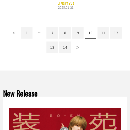
LIFESTYLE
2025.01.21
＜
1
…
7
8
9
10
11
12
13
14
＞
New Release