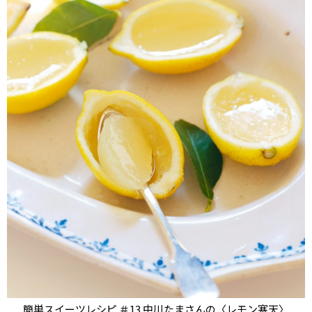
簡単スイーツレシピ ＃13 中川たまさんの〈レモン寒天〉