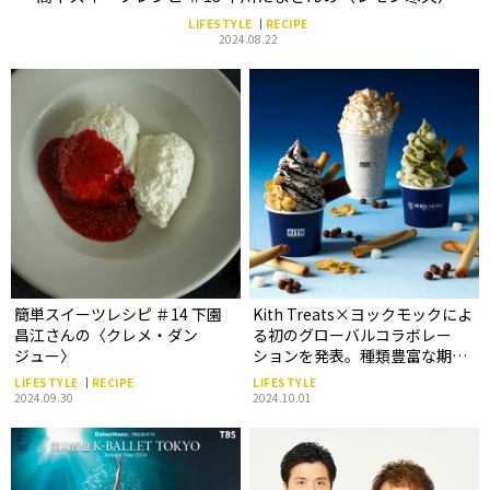
LIFESTYLE
RECIPE
2024.08.22
簡単スイーツレシピ ＃14 下園
Kith Treats×ヨックモックによ
昌江さんの〈クレメ・ダン
る初のグローバルコラボレー
ジュー〉
ションを発表。種類豊富な期間
限定のスペシャルメニューも！
LIFESTYLE
RECIPE
LIFESTYLE
2024.09.30
2024.10.01