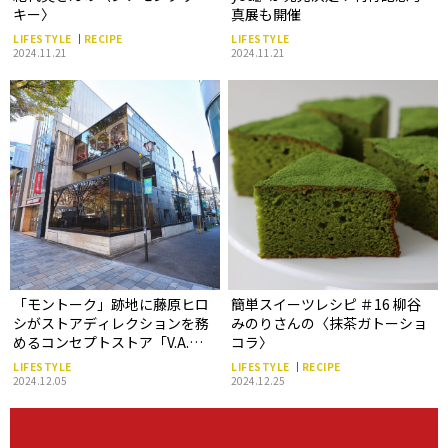
キー〉
真展も開催
LIFESTYLE
RECIPE
LIFESTYLE
2024.11.21
2024.11.21
「モントーク」跡地に藤原ヒロ
簡単スイーツレシピ ＃16 柳谷
シがストアディレクションを務
みのりさんの〈抹茶ガトーショ
めるコンセプトストア「V.A.」
コラ〉
がオープン
LIFESTYLE
LIFESTYLE
RECIPE
2024.12.05
2024.12.25