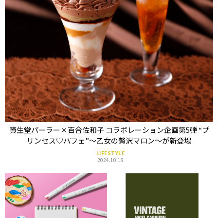
資生堂パーラー×百合佐和子 コラボレーション企画第5弾 “プ
リンセス♡パフェ”〜乙女の贅沢マロン〜が新登場
LIFESTYLE
2024.10.18