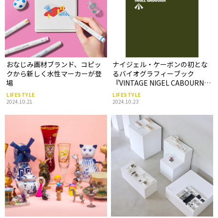
おなじみ画材ブランド、コピッ
ナイジェル・ケーボンの初とな
クから新しく水性マーカーが登
るバイオグラフィーブック
場
『VINTAGE NIGEL CABOURN』
が発売
LIFESTYLE
LIFESTYLE
2024.10.21
2024.10.23