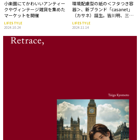
小楽園にてかわいいアンティー
環境配慮型の紙の＜フタつき容
クやヴィンテージ雑貨を集めた
器＞、新ブランド「casanet」
マーケットを開催
（カサネ）誕生。皆川明、三宅
瑠人、福田里香、矢島沙夜子な
LIFESTYLE
LIFESTYLE
ど12名が参加する展覧会も開催
2024.10.24
2024.11.14