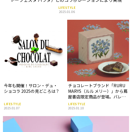
LIFESTYLE
2025.01.06
今年も開催！サロン・デュ・
チョコレートブランド「RURU
ショコラ 2025の見どころは？
MARYS（ルル メリー）」から蔦
屋書店限定商品が登場。バレン
タインやホワイトデーなどのギ
LIFESTYLE
LIFESTYLE
フトに！
2025.01.07
2025.01.10