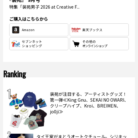
特集
「装苑男子 2026 at Creative F...
ご購入はこちらから
Amazon
楽天ブックス
セブンネット
その他の
ショッピング
オンラインショップ
Ranking
装苑が注目する、アーティストグッズ！
第一弾≪King Gnu、SEKAI NO OWARI、
クリープハイプ、Kroi、BREIMEN、
jo0ji≫
タイ王室がまとうオートクチュール。シリキッ