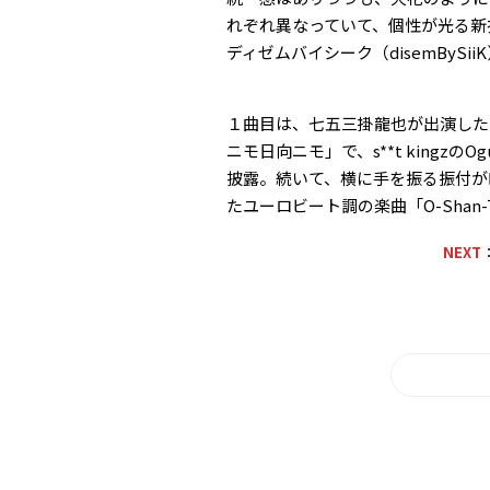
れぞれ異なっていて、個性が光る新
ディゼムバイシーク（disemBySi
１曲目は、七五三掛龍也が出演した
ニモ日向ニモ」で、s**t kingz
披露。続いて、横に手を振る振付が印
たユーロビート調の楽曲「O-Sha
NEXT