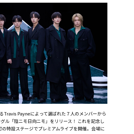
ravis Payneによって選ばれた７人のメンバーから
CDシングル「陰ニモ日向ニモ」をリリース！ これを記念し
伎町の特設ステージでプレミアムライブを開催。会場に