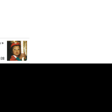
v
038