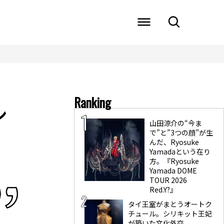
Ranking
ン
山田涼介の“今ま
で”と”3つの顔”が生
んだ、Ryosuke
Yamadaという在り
方。『Ryosuke
Yamada DOME
TOUR 2026
Red.Y?』
タイ王室がまとうオートク
チュール。シリキット王妃
が築いた文化外交