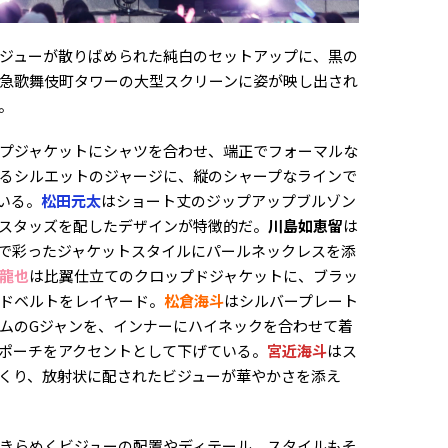
ジューが散りばめられた純白のセットアップに、黒の
急歌舞伎町タワーの大型スクリーンに姿が映し出され
。
プジャケットにシャツを合わせ、端正でフォーマルな
るシルエットのジャージに、縦のシャープなラインで
いる。
松田元太
はショート丈のジップアップブルゾン
スタッズを配したデザインが特徴的だ。
川島如恵留
は
で彩ったジャケットスタイルにパールネックレスを添
龍也
は比翼仕立てのクロップドジャケットに、ブラッ
ドベルトをレイヤード。
松倉海斗
はシルバープレート
ムのGジャンを、インナーにハイネックを合わせて着
ポーチをアクセントとして下げている。
宮近海斗
はス
くり、放射状に配されたビジューが華やかさを添え
きらめくビジューの配置やディテール、スタイルもそ