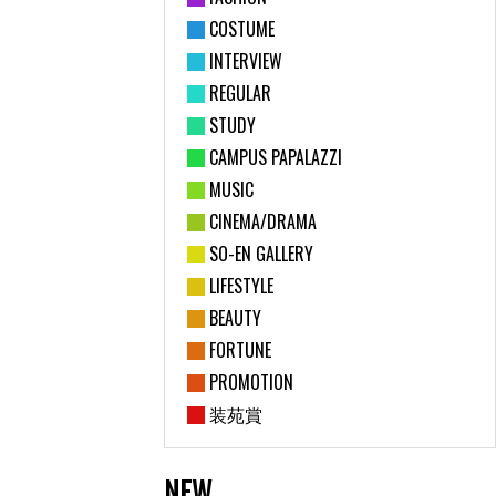
COSTUME
INTERVIEW
REGULAR
STUDY
CAMPUS PAPALAZZI
MUSIC
CINEMA/DRAMA
SO-EN GALLERY
LIFESTYLE
BEAUTY
FORTUNE
PROMOTION
装苑賞
NEW