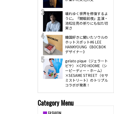
壊れゆく世界を修復するよ
うに。『開戦前夜』主演・
池松壮亮の祈りにも似た切
実さ
韓国好きに聞いたソウルの
ホットスポット#6 LEE
HANKYOUNG 《BOCBOK
デザイナー》
gelato pique（ジェラート
ピケ）×CPD HOOME（シ
ーピーディー・ホーム）
×SESAME STREET（セサ
ミストリート）のトリプル
コラボが発表！
Category Menu
FASHION