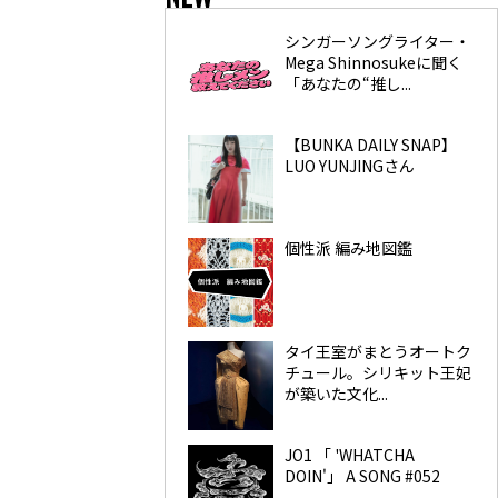
シンガーソングライター・
Mega Shinnosukeに聞く
「あなたの“推し...
【BUNKA DAILY SNAP】
LUO YUNJINGさん
個性派 編み地図鑑
タイ王室がまとうオートク
チュール。シリキット王妃
が築いた文化...
JO1 「 'WHATCHA
DOIN'」 A SONG #052