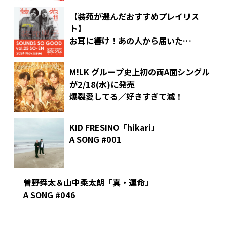
【装苑が選んだおすすめプレイリス
ト】
お耳に響け！あの人から届いた
SOUNDS SO GOOD
vol.25 SO-EN Nov.issue
M!LK グループ史上初の両A面シングル
が2/18(水)に発売
爆裂愛してる／好きすぎて滅！
KID FRESINO「hikari」
A SONG #001
曽野舜太＆山中柔太朗「真・運命」
A SONG #046