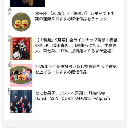
双子座 【2026年下半期占い】 12星座で下半
期の運勢＆おすすめ映像作品をチェック！
【『装苑』9月号】全ラインナップ解禁！表紙
のM!LK、増田貴久、川尻蓮らに加え、中島健
人、森七菜、UTA、加賀翔×くるまが登場！
2026年下半期運勢占い＆12星座別もっと運気
を上げる！おすすめ配信作品
なにわ男子、アジアへ飛翔！「Naniwa
Danshi ASIA TOUR 2024+2025 ‘+Alpha’」