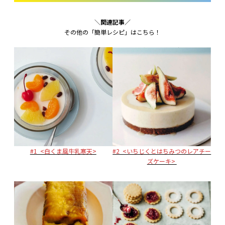
＼
関連記事／
その他の「簡単レシピ」はこちら！
#1 <白くま風牛乳寒天>
#2 <いちじくとはちみつのレアチー
ズケーキ>