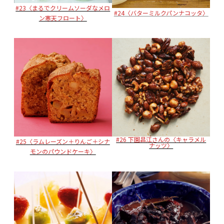
#23〈まるでクリームソーダなメロ
#24〈バターミルクパンナコッタ〉
ン寒天フロート〉
#26 下園昌江さんの〈キャラメル
#25〈ラムレーズン＋りんご＋シナ
ナッツ〉
モンのパウンドケーキ〉