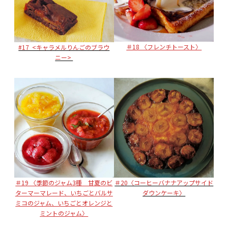
＃18 〈フレンチトースト〉
#17 <キャラメルりんごのブラウ
ニー>
＃19 〈季節のジャム3種 甘夏のビ
＃20〈コーヒーバナナアップサイド
ターマーマレード、いちごとバルサ
ダウンケーキ〉
ミコのジャム、いちごとオレンジと
ミントのジャム〉