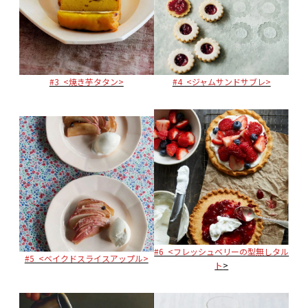
#3 <焼き芋タタン>
#4 <ジャムサンドサブレ>
#6 <フレッシュベリーの型無しタル
#5 <ベイクドスライスアップル>
ト
>