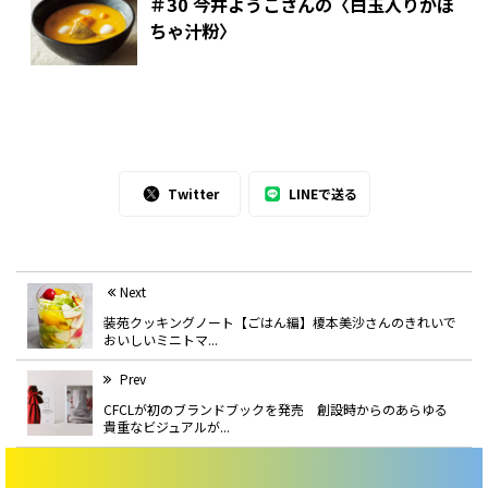
＃30 今井ようこさんの〈白玉入りかぼ
ちゃ汁粉〉
Twitter
LINEで送る
Next
装苑クッキングノート【ごはん編】榎本美沙さんのきれいで
おいしいミニトマ...
Prev
CFCLが初のブランドブックを発売 創設時からのあらゆる
貴重なビジュアルが...