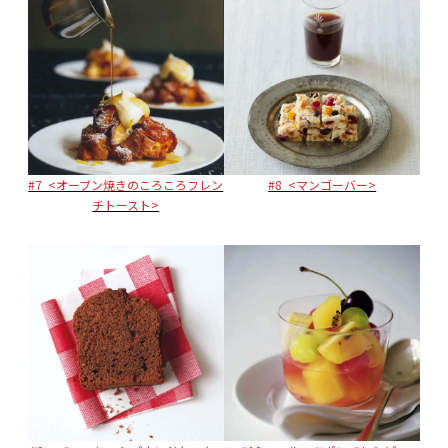
#8 <マンゴーバー>
#7 <オーブン焼きのころころフレン
チトースト>