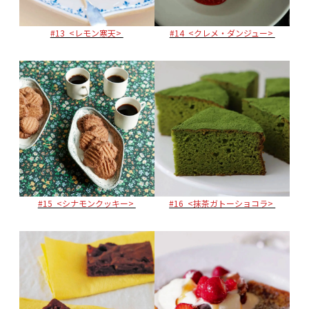
#13 <レモン寒天>
#14 <クレメ・ダンジュー>
#15 <シナモンクッキー>
#16 <抹茶ガトーショコラ>