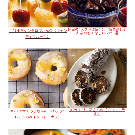
休日の“人を呼ぶ日”に。 簡単おしゃ
＃27小林ケンタロウさんの〈キャン
れなおもてなしレシピ3選
ディフルーツ〉
＃29 カリニ彩さんの〈チョコサラ
＃28 茨木くみ子さんの〈はちみつ
ミ〉
レモンのベイクドドーナツ〉