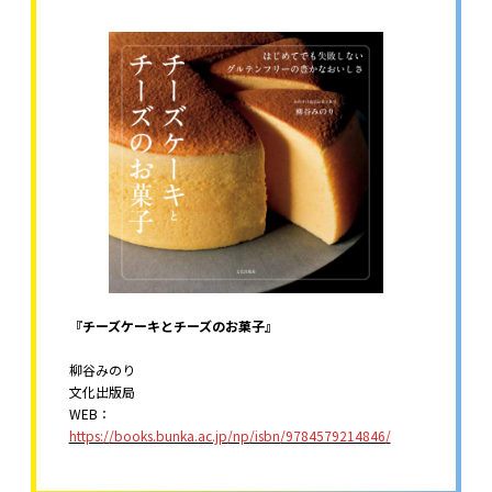
『チーズケーキとチーズのお菓子』
柳谷みのり
文化出版局
WEB：
https://books.bunka.ac.jp/np/isbn/9784579214846/