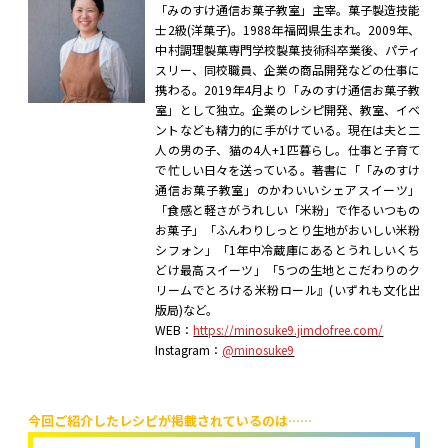
「みのすけ通信お菓子教室」主宰。菓子製造技能
士2級(洋菓子)。1988年福岡県生まれ。2009年、
中村調理製菓専門学校製菓技術科卒業後、パティ
スリー、同校職員、企業の商品開発などの仕事に
携わる。2019年4月より「みのすけ通信お菓子教
室」として独立。企業のレシピ開発、教室、イベ
ントなども精力的に手がけている。現在は夫と二
人の男の子、猫の4人+1匹暮らし。仕事と子育て
で忙しい日々を送っている。著書に「「みのすけ
通信お菓子教室」のかわいいシェアスイーツ」
「食感と軽さがうれしい「米粉」で作るいつもの
お菓子」「ふんわりしっとり生地がおいしい米粉
シフォン」「1年中冷蔵庫にあるとうれしいくち
どけ最高スイーツ」「5つの生地とこだわりのク
リームでとろける米粉ロール』(いずれも文化出
版局)など。
WEB：
https://minosuke9.jimdofree.com/
Instagram：
@minosuke9
今回ご紹介したレシピが掲載されているのは……