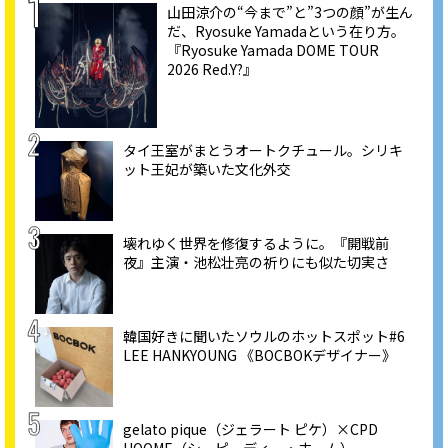
山田涼介の“今まで”と”3つの顔”が生ん
だ、Ryosuke Yamadaという在り方。
『Ryosuke Yamada DOME TOUR
2026 Red.Y?』
タイ王室がまとうオートクチュール。シリキ
ット王妃が築いた文化外交
壊れゆく世界を修復するように。『開戦前
夜』主演・池松壮亮の祈りにも似た切実さ
韓国好きに聞いたソウルのホットスポット#6
LEE HANKYOUNG 《BOCBOKデザイナー》
gelato pique（ジェラート ピケ）×CPD
HOOME（シーピーディー・ホーム）