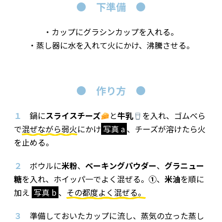
●
下準備
●
・カップにグラシンカップを入れる。
・蒸し器に水を入れて火にかけ、沸騰させる。
●
作り方
●
１
鍋に
スライスチーズ
と
牛乳
を入れ、ゴムべら
で
混ぜながら弱火
にかけ
写真 a
、チーズが溶けたら火
を止める。
２
ボウルに
米粉
、
ベーキングパウダー
、
グラニュー
糖
を入れ、ホイッパ一でよく混ぜる。
①
、
米油
を順に
加え
写真 b
、
その都度よく混ぜる。
３
準備しておいたカップに流し、蒸気の立った蒸し