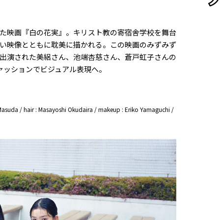
た映画『白の花実』。キリスト教の寄宿舎学校を舞台
い映像とともに耽美に描かれる。この映画のみずみず
出演された美絽さん、池端杏慈さん、蒼戸虹子さんの
ァッションでビジュアル表現へ。
 Masuda / hair : Masayoshi Okudaira / makeup : Eriko Yamaguchi /