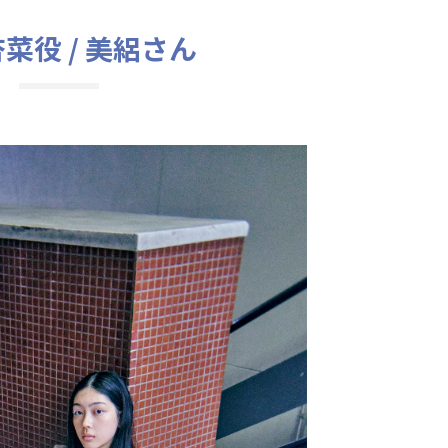
菜役 / 美絽さん