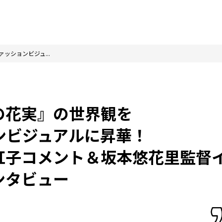
ッションビジュ...
の花実』の世界観を
ンビジュアルに昇華！
虹子コメント＆坂本悠花里監督
ンタビュー