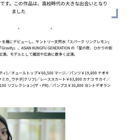
です。この作品は、高校時代の大きな出会いとなり
ました
 ・ ・
カウトを機にデビューし、サントリー天然水「スパーク リングレモン」
Gravity」、ASIAN KUNGFU GENERATION の「星の夜、ひかりの街
題の MV に出演。モデルとして雑誌や広告に数多く出演。
ティ)／チュールトップ￥60,500 マージ／パンツ￥19,800 ナオキ
フミカ_ウチダ(クリフ)／レーススカート￥63,800 カナコ サカイ／
100 リフレクション(ザ・PR)／パンプス￥30,800 ヨシトデオラン