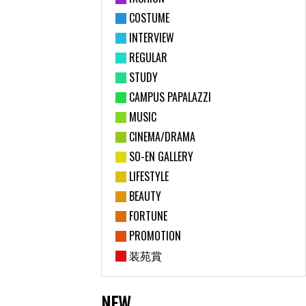
COSTUME
INTERVIEW
REGULAR
STUDY
CAMPUS PAPALAZZI
MUSIC
CINEMA/DRAMA
SO-EN GALLERY
LIFESTYLE
BEAUTY
FORTUNE
PROMOTION
装苑賞
NEW