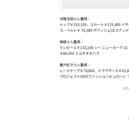
池端杏慈さん着用：
トップ￥210,100、スカート￥125,400 
ラ／ベルト￥ 70,400 デアンシェ(エスア
美絽さん着用：
ワンピース￥133,100 シー ニューヨーク 
￥66,000 ミユキキタハラ
蒼戸虹子さん着用：
レースケープ￥74,800、トラウザーズ￥52,
プロジェクト(H3Oファッションビュロー)／ネ
A