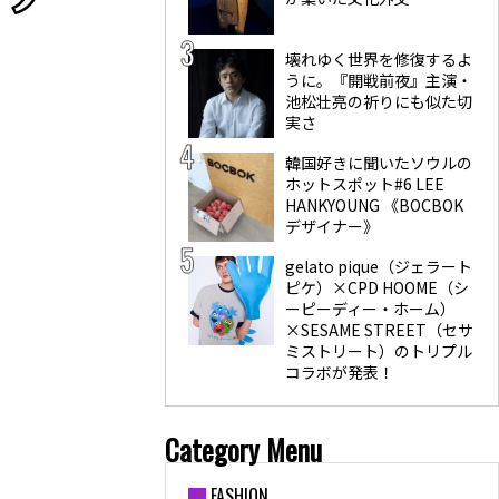
壊れゆく世界を修復するよ
うに。『開戦前夜』主演・
池松壮亮の祈りにも似た切
実さ
韓国好きに聞いたソウルの
ホットスポット#6 LEE
HANKYOUNG 《BOCBOK
デザイナー》
gelato pique（ジェラート
ピケ）×CPD HOOME（シ
ーピーディー・ホーム）
×SESAME STREET（セサ
ミストリート）のトリプル
コラボが発表！
Category Menu
FASHION