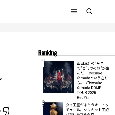
Ranking
山田涼介の“今ま
で”と”3つの顔”が生
んだ、Ryosuke
イ
Yamadaという在り
方。『Ryosuke
Yamada DOME
TOUR 2026
Red.Y?』
タイ王室がまとうオートク
チュール。シリキット王妃
が築いた文化外交