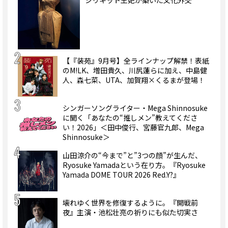
シリキット王妃が築いた文化外交
【『装苑』9月号】全ラインナップ解禁！表紙
のM!LK、増田貴久、川尻蓮らに加え、中島健
人、森七菜、UTA、加賀翔×くるまが登場！
シンガーソングライター・Mega Shinnosuke
に聞く「あなたの“推しメン”教えてくださ
い！2026」＜田中俊行、宮藤官九郎、Mega
Shinnosuke＞
山田涼介の“今まで”と”3つの顔”が生んだ、
Ryosuke Yamadaという在り方。『Ryosuke
Yamada DOME TOUR 2026 Red.Y?』
壊れゆく世界を修復するように。『開戦前
夜』主演・池松壮亮の祈りにも似た切実さ