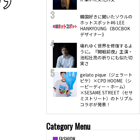
韓国好きに聞いたソウルの
ホットスポット#6 LEE
HANKYOUNG 《BOCBOK
デザイナー》
壊れゆく世界を修復するよ
うに。『開戦前夜』主演・
池松壮亮の祈りにも似た切
実さ
gelato pique（ジェラート
ピケ）×CPD HOOME（シ
ーピーディー・ホーム）
×SESAME STREET（セサ
ミストリート）のトリプル
コラボが発表！
Category Menu
FASHION