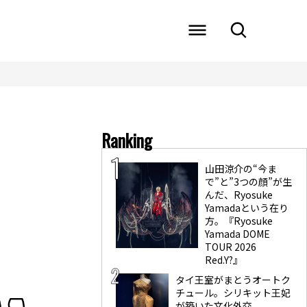
Ranking
山田涼介の“今ま
で”と”3つの顔”が生
んだ、Ryosuke
Yamadaという在り
方。『Ryosuke
Yamada DOME
TOUR 2026
Red.Y?』
タイ王室がまとうオートク
チュール。シリキット王妃
が築いた文化外交