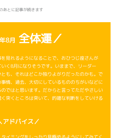
Dのあとに記事が続きます
全体運／
5年8月
事を見れるようになることで、おひつじ座さんが
ていく8月になりそうです。いままで、リーダー
ひとも、それはどこか独りよがりだったのかも。で
の事情、過去、大切にしているもののちがいなどに
るのではと思います。だからと言ってただやさしい
鋭く突くところは突いて、的確な判断をしていける
＼アドバイス／
、タイミングをしっかり見極めるようにしてみてく