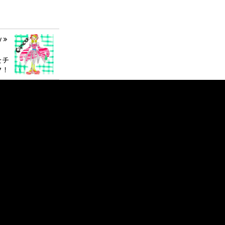
v
をチ
ク！