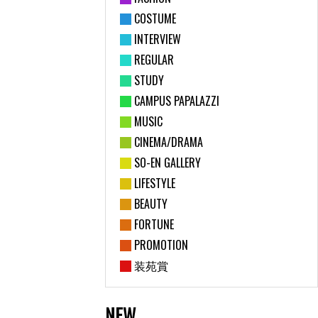
COSTUME
INTERVIEW
REGULAR
STUDY
CAMPUS PAPALAZZI
MUSIC
CINEMA/DRAMA
SO-EN GALLERY
LIFESTYLE
BEAUTY
FORTUNE
PROMOTION
装苑賞
NEW