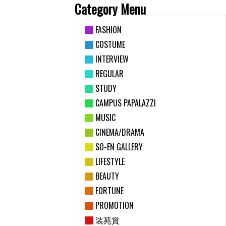
Category Menu
FASHION
COSTUME
INTERVIEW
REGULAR
STUDY
CAMPUS PAPALAZZI
MUSIC
CINEMA/DRAMA
SO-EN GALLERY
LIFESTYLE
BEAUTY
FORTUNE
PROMOTION
装苑賞