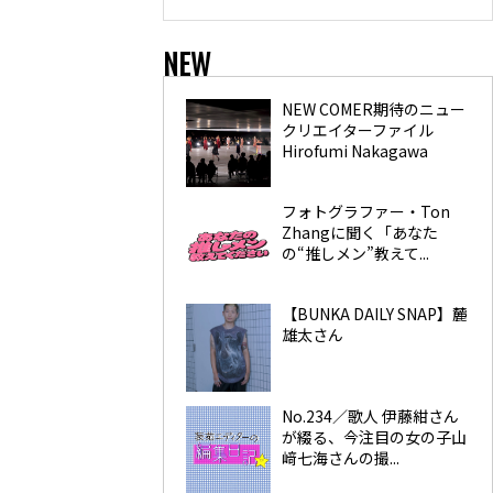
NEW
NEW COMER期待のニュー
クリエイターファイル
Hirofumi Nakagawa
フォトグラファー・Ton
Zhangに聞く「あなた
の“推しメン”教えて...
【BUNKA DAILY SNAP】麓
雄太さん
No.234／歌人 伊藤紺さん
が綴る、今注目の女の子山
﨑七海さんの撮...