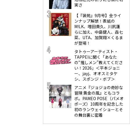
実さ
【『装苑』9月号】全ライ
ンナップ解禁！表紙の
M!LK、増田貴久、川尻蓮
らに加え、中島健人、森七
菜、UTA、加賀翔×くるま
が登場！
タトゥーアーティスト・
TAPPEIに聞く「あなた
の“推しメン”教えてくださ
い！2026」＜平本ジョニ
ー、jayj、オオスミタケ
シ、スポンジ・ボブ＞
アニメ『ジョジョの奇妙な
冒険 黄金の風』ともコラ
ボ。PAMEO POSE（パメオ
ポーズ）10周年を記念した
初のランウェイショーとそ
の舞台裏に密着