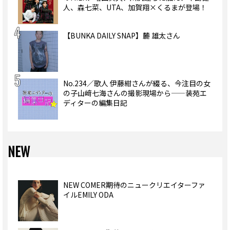
人、森七菜、UTA、加賀翔×くるまが登場！
【BUNKA DAILY SNAP】麓 雄太さん
No.234／歌人 伊藤紺さんが綴る、今注目の女
の子山﨑七海さんの撮影現場から——装苑エ
ディターの編集日記
NEW
NEW COMER期待のニュークリエイターファ
イルEMILY ODA