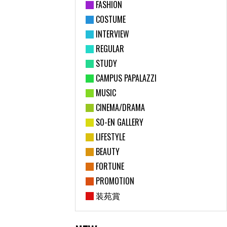
FASHION
COSTUME
INTERVIEW
REGULAR
STUDY
CAMPUS PAPALAZZI
MUSIC
CINEMA/DRAMA
SO-EN GALLERY
LIFESTYLE
BEAUTY
FORTUNE
PROMOTION
装苑賞