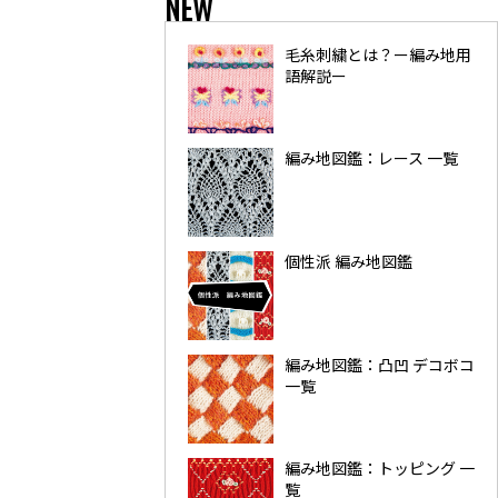
NEW
毛糸刺繍とは？ー編み地用
語解説ー
編み地図鑑：レース 一覧
個性派 編み地図鑑
編み地図鑑：凸凹 デコボコ
一覧
編み地図鑑：トッピング 一
覧