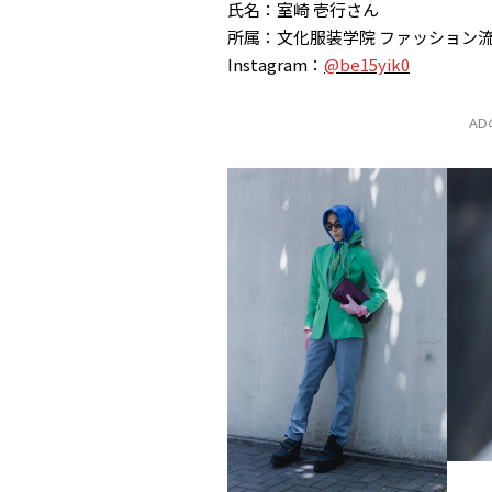
氏名：室崎 壱行さん
所属：文化服装学院 ファッション
Instagram：
@be15yik0
A