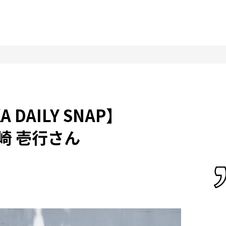
 DAILY SNAP】
崎 壱行さん