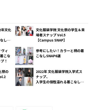
22年文化
文化服装学院 文化祭の学生＆来
場者スナップ Vol.5
なし
【Campus SNAP】
ィヴィ
参考にしたい！カラーと柄の着
着こな
こなしSNAP6選
ップ！
化祭の
2022年 文化服装学院入学式ス
l.2
ナップ、
入学生の個性溢れる着こなしに
注目！【Campus SNAP】