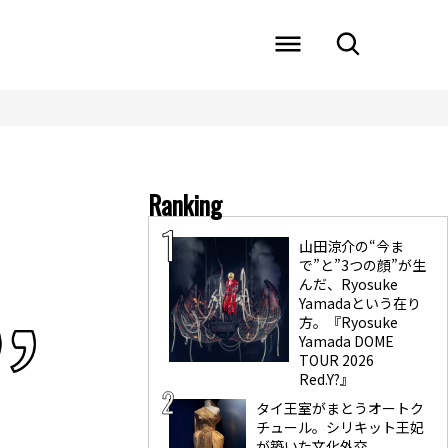
Ranking
山田涼介の“今ま
で”と”3つの顔”が生
んだ、Ryosuke
Yamadaという在り
方。『Ryosuke
Yamada DOME
TOUR 2026
Red.Y?』
タイ王室がまとうオートク
チュール。シリキット王妃
が築いた文化外交