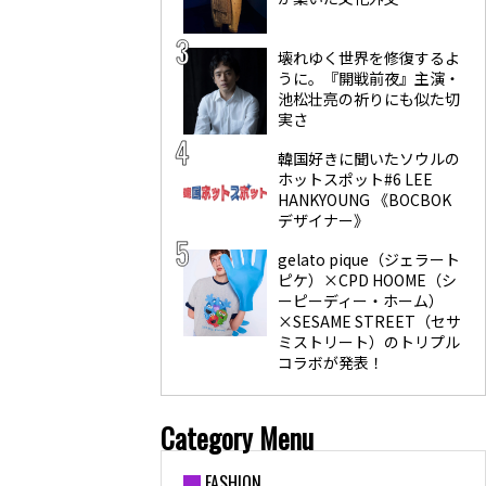
壊れゆく世界を修復するよ
うに。『開戦前夜』主演・
池松壮亮の祈りにも似た切
実さ
韓国好きに聞いたソウルの
ホットスポット#6 LEE
HANKYOUNG 《BOCBOK
デザイナー》
gelato pique（ジェラート
ピケ）×CPD HOOME（シ
ーピーディー・ホーム）
×SESAME STREET（セサ
ミストリート）のトリプル
コラボが発表！
Category Menu
FASHION