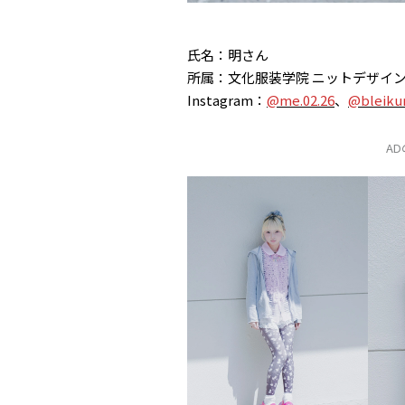
氏名：明さん
所属：文化服装学院 ニットデザイ
Instagram：
@me.02.26
、
@bleiku
A