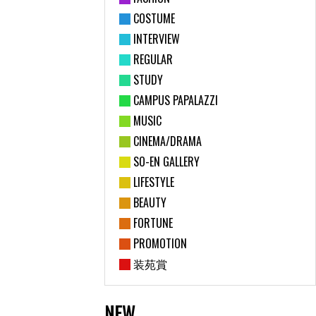
COSTUME
INTERVIEW
REGULAR
STUDY
CAMPUS PAPALAZZI
MUSIC
CINEMA/DRAMA
SO-EN GALLERY
LIFESTYLE
BEAUTY
FORTUNE
PROMOTION
装苑賞
NEW