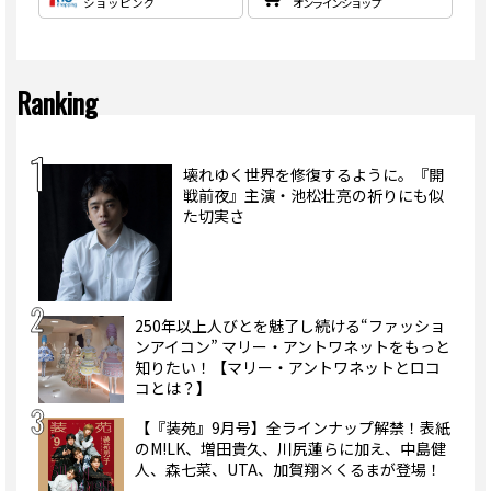
ショッピング
オンラインショップ
Ranking
壊れゆく世界を修復するように。『開
戦前夜』主演・池松壮亮の祈りにも似
た切実さ
250年以上人びとを魅了し続ける“ファッショ
ンアイコン” マリー・アントワネットをもっと
知りたい！【マリー・アントワネットとロコ
コとは？】
【『装苑』9月号】全ラインナップ解禁！表紙
のM!LK、増田貴久、川尻蓮らに加え、中島健
人、森七菜、UTA、加賀翔×くるまが登場！