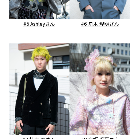
#5 Ashleyさん
#6 舟木 煌明さん