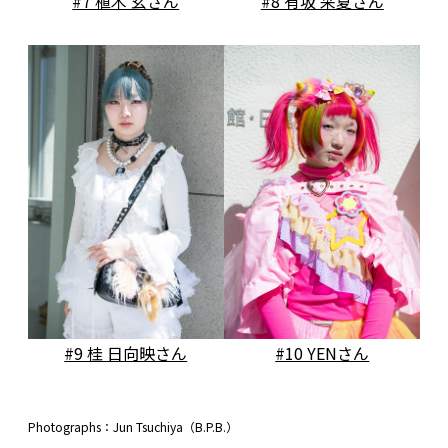
#7 植木 玄さん
#8 有坂 采夏さん
#9 桂 日向映さん
#10 YENさん
Photographs：Jun Tsuchiya（B.P.B.）