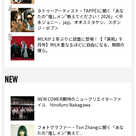
タトゥーアーティスト・TAPPEIに聞く「あな
たの“推しメン”教えてください！2026」＜平
本ジョニー、jayj、オオスミタケシ、スポン
ジ・ボブ＞
M!LKが２年ぶりに誌面に登場！【『装苑』9
月号】M!LK 重なるほどに自由になる、無限の
僕ら。
NEW
NEW COMER期待のニュークリエイターファ
イル Hirofumi Nakagawa
フォトグラファー・Ton Zhangに聞く「あな
たの“推しメン”教えて...