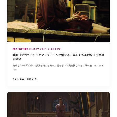
#馬の毛の手編みドレス #マックイーンとルブタン
映画『ブゴニア』：エマ・ストーンが魅せる、美しくも奇妙な「別世界
の装い」
洗練されたCEOから、想像を絶する姿へ。観る者の常識を揺さぶる、唯一無二のスタイ
ル。
インタビューを読む ➔