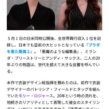
5 月 1 日の日米同時公開後、全世界興行収入 1 位を記
録し、日本でも空前の大ヒットとなっている
『プラダ
を着た悪魔２』
。「悪魔のような編集長」、ミラン
ダ・プリーストリーとアンディ・サックス、二人の20
年ぶりの物語は、世代を超えて大きな反響を呼んでい
る。
本作で衣装デザイン総指揮を務めたのは、前作で衣装
デザイナーのパトリシア・フィールドとタッグを組ん
でいた
モリー・ロジャース
。20年という時の流れを、
地続きのリアリティとして表現した彼女のスタイリン
グは、いかにして生まれたのか？ 「装苑オンライン」