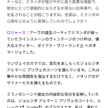
ナーなど、ミランダが煌びやかに装う重要な場面で、
彼女にとって感傷的にならざるを得ない出来事や、心
を乱されることが起こりますね。衣装は、ミランダの
心情をどのように表現していたのでしょうか？
ロジャース
：アーヴの誕生パーティでミランダが装っ
ていたラインストーンのヴィンテージのつけ衿は、偉
大なエディター、ダイアナ・ヴリーランド
※
へのオ
マージュでした。
ランウェイのガラでは、宝石をあしらったジョルジオ
アルマーニ プリヴェのスーツを選んでいます。これは
華やかな雰囲気を演出するだけでなく、イタリアのデ
ザイナーたちを讃えるものです。
ミラノのシーンで彼女の内省的な気分を反映していた
のは、ジョルジオ アルマーニ プリヴェのコートと、ル
レックス®︎（Lurex®︎）のブラウスです。私は、濡れて