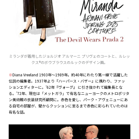
ミランダが着用したジョルジオ アルマーニ プリヴェのコートと、ルレッ
クス®︎のボウブラウスのルックのデザイン画。
※
Diana Vreeland 1903年〜1989年。約40年にわたり第一線で活躍した
伝説の編集者。1937年より『ハーパース・バザー』に携わり、ファッ
ションエディターに。’62年『ヴォーグ』 に引き抜かれて編集長とな
る。’72年、現在は「メットガラ」で有名なニューヨークのメトロポリタ
ン美術館の衣装研究所顧問に。赤色を愛し、パーク・アヴェニューにあ
る自宅の部屋が、壁からクッションに至るまで赤色に彩られていたのは
有名な話。