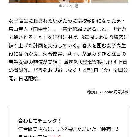
©2022日活
女子高生に殺されたいがために高校教師になった男・
東山春人（田中圭）。「完全犯罪であること」「全力
で殺されること」を理想に掲げ、9年間にわたり緻密に
練り上げた計画を実行していく。春人を囲む女子高生
役には南沙良、河合優実、莉子、茅島みずきと注目の
若手女優の競演が実現！ 城定秀夫監督が映し出す上質
の衝撃作。どうぞお見逃しなく！ 4月1日（金）全国公
開。日活配給。
『装苑』2022年5月号掲載
合わせてチェック！
河合優実さんに、ご登場いただいた『装苑』5
月号の内容は
こちら