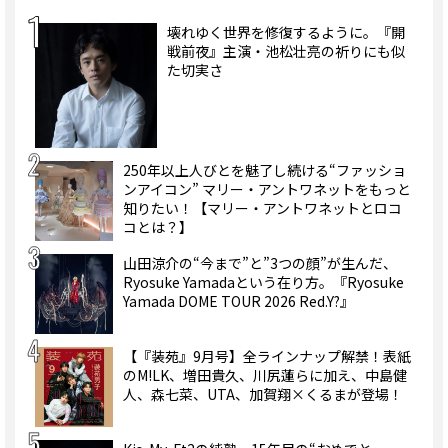
壊れゆく世界を修復するように。『開
戦前夜』主演・池松壮亮の祈りにも似
た切実さ
250年以上人びとを魅了し続ける“ファッショ
ンアイコン” マリー・アントワネットをもっと
知りたい！【マリー・アントワネットとロコ
コとは？】
山田涼介の“今まで”と”3つの顔”が生んだ、
Ryosuke Yamadaという在り方。『Ryosuke
Yamada DOME TOUR 2026 Red.Y?』
【『装苑』9月号】全ラインナップ解禁！表紙
のM!LK、増田貴久、川尻蓮らに加え、中島健
人、森七菜、UTA、加賀翔×くるまが登場！