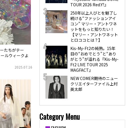
TOUR 2026 Red.Y?』
250年以上人びとを魅了し
続ける“ファッションアイ
コン” マリー・アントワネ
ットをもっと知りたい！
【マリー・アントワネット
とロココとは？】
Kis-My-Ft2の純熟。15年
ーたちがテー
目の“おめでとう”と“あり
チュールウィークよ
がとう”が溢れる『Kis-My-
Ft2 LIVE TOUR 2025
2025.07.16
MAGFACT』
NEW COMER期待のニュー
クリエイターファイル上村
英太郎
Category Menu