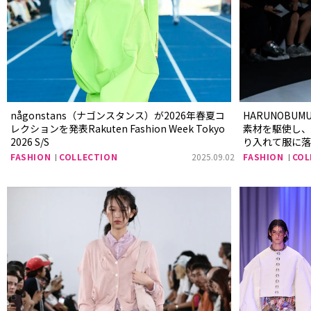
någonstans（ナゴンスタンス）が2026年春夏コ
HARUNOBU
レクションを発表Rakuten Fashion Week Tokyo
素材を駆使し
2026 S/S
り入れて服に落とし
Week Tokyo 
FASHION
COLLECTION
2025.09.02
FASHION
COL