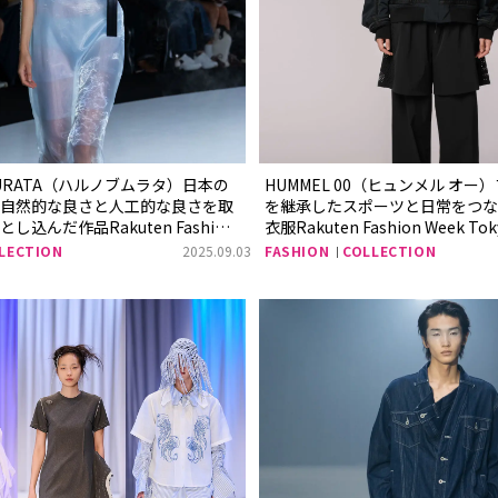
MURATA（ハルノブムラタ）日本の
HUMMEL 00（ヒュンメル オ
、自然的な良さと人工的な良さを取
を継承したスポーツと日常をつな
込んだ作品Rakuten Fashion
衣服Rakuten Fashion Week Toky
2026 S/Sレポート
LECTION
2025.09.03
FASHION
COLLECTION