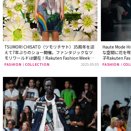
TSUMORI CHISATO（ツモリチサト）35周年を迎
Haute Mod
えて7年ぶりのショー開催。ファンタジックなツ
な空間に花を
モリワールドは健在！Rakuten Fashion Week
子Rakuten Fash
Tokyo 2026 S/S
FASHION
COLLECTION
2025.09.05
FASHION
COL