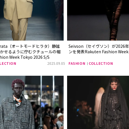
e Hirata（オートモードヒラタ）静謐
Seivson（セイヴソン）が202
咲かせるように佇むクチュールの帽
ンを発表Rakuten Fashion Week T
ion Week Tokyo 2026 S/S
LECTION
2025.09.05
FASHION
COLLECTION