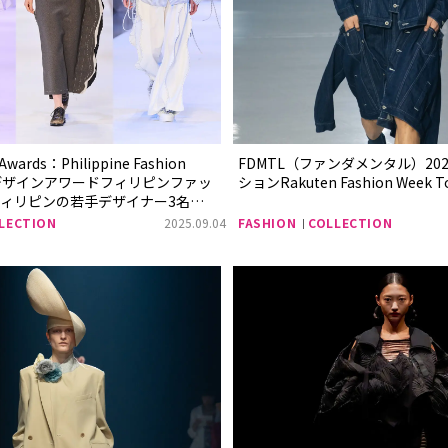
Awards：Philippine Fashion
FDMTL（ファンダメンタル）20
デザインアワードフィリピンファッ
ションRakuten Fashion Week To
ィリピンの若手デザイナー3名に
kuten Fashion Week Tokyo
LECTION
2025.09.04
FASHION
COLLECTION