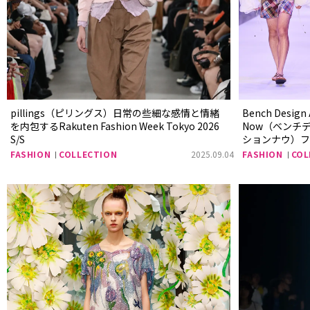
pillings（ピリングス）日常の些細な感情と情緒
Bench Design 
を内包するRakuten Fashion Week Tokyo 2026
Now（ベンチ
S/S
ションナウ）フ
よるショーが開催Ra
FASHION
COLLECTION
2025.09.04
FASHION
COL
2026 S/S