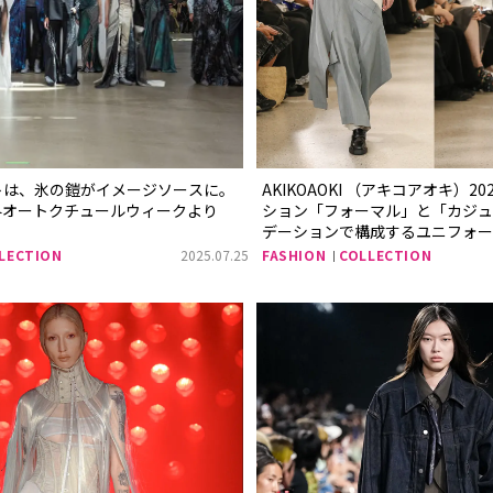
トは、氷の鎧がイメージソースに。
AKIKOAOKI （アキコアオキ）2
年秋冬オートクチュールウィークより
ション「フォーマル」と「カジュ
デーションで構成するユニフォー
LECTION
2025.07.25
FASHION
COLLECTION