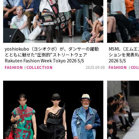
yoshiokubo（ヨシオクボ）が、ダンサーの躍動
MSML（エムエ
とともに魅せた“圧倒的”ストリートウェア
ションを発表Rakut
Rakuten Fashion Week Tokyo 2026 S/S
2026 S/S
FASHION
COLLECTION
2025.09.08
FASHION
COL