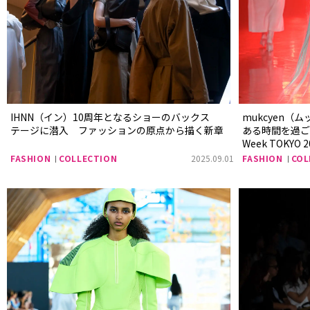
IHNN（イン）10周年となるショーのバックス
mukcyen
テージに潜入 ファッションの原点から描く新章
ある時間を過ごすた
Week TOKYO 2
FASHION
COLLECTION
2025.09.01
FASHION
COL