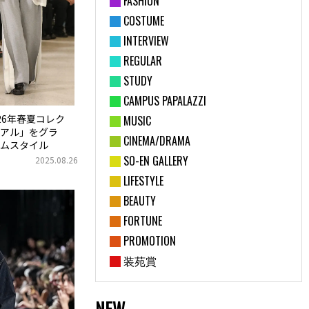
FASHION
COSTUME
INTERVIEW
REGULAR
STUDY
CAMPUS PAPALAZZI
026年春夏コレク
MUSIC
アル」をグラ
CINEMA/DRAMA
ムスタイル
SO-EN GALLERY
2025.08.26
LIFESTYLE
BEAUTY
FORTUNE
PROMOTION
装苑賞
NEW