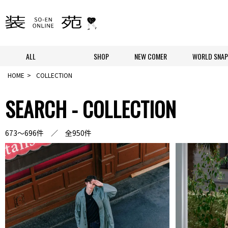
ALL
SHOP
NEW COMER
WORLD SNAP
HOME
COLLECTION
SEARCH - COLLECTION
673～696件 ／ 全950件