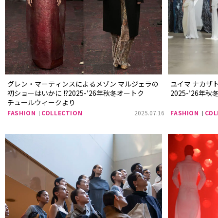
グレン・マーティンスによるメゾン マルジェラの
ユイマ ナカザ
初ショーはいかに !?2025-’26年秋冬オートク
2025-’26
チュールウィークより
FASHION
COLLECTION
2025.07.16
FASHION
COL