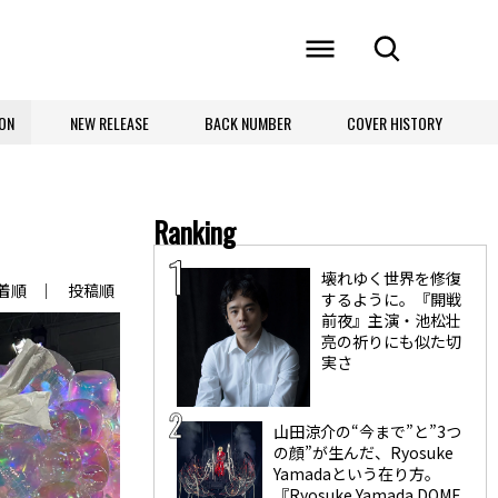
ON
NEW RELEASE
BACK NUMBER
COVER HISTORY
Ranking
壊れゆく世界を修復
着順
投稿順
するように。『開戦
前夜』主演・池松壮
亮の祈りにも似た切
実さ
山田涼介の“今まで”と”3つ
の顔”が生んだ、Ryosuke
Yamadaという在り方。
『Ryosuke Yamada DOME