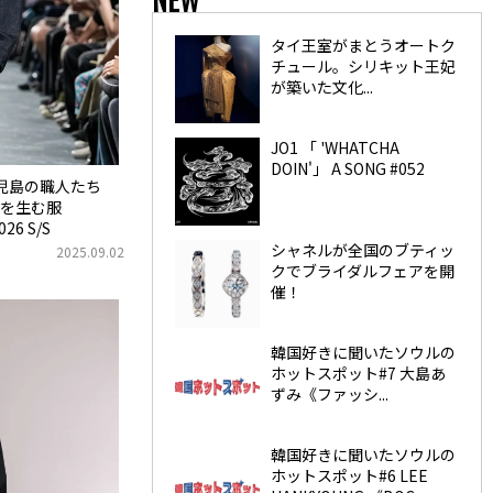
タイ王室がまとうオートク
チュール。シリキット王妃
が築いた文化...
JO1 「 'WHATCHA
DOIN'」 A SONG #052
・児島の職人たち
を生む服
026 S/S
シャネルが全国のブティッ
2025.09.02
クでブライダルフェアを開
催！
韓国好きに聞いたソウルの
ホットスポット#7 大島あ
ずみ《ファッシ...
韓国好きに聞いたソウルの
ホットスポット#6 LEE