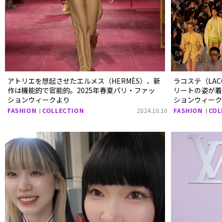
アトリエを想起させたエルメス（HERMÈS）、新
ラコステ（LA
作は機能的で官能的。2025年春夏パリ・ファッ
リートの姿が着
ションウィークより
ションウィー
FASHION
COLLECTION
2024.10.10
FASHION
COL