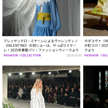
アレッサンドロ・ミケーレによるヴァレンティノ
ホダコヴァ（H
（VALENTINO）の初ショーは、やっぱりミケー
が釘づけ！20
レ！2025年春夏パリ・ファッションウィークより
クより
FASHION
COLLECTION
2024.10.05
FASHION
COL