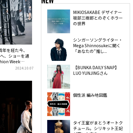
MIKIOSAKABE デザイナー
坂部三樹郎とのぞくホラー
の世界
シンガーソングライター・
Mega Shinnosukeに聞く
0周年を経た今、
「あなたの“推し...
へ、ショーを通
ion Week
【BUNKA DAILY SNAP】
2024.10.07
LUO YUNJINGさん
個性派 編み地図鑑
タイ王室がまとうオートク
チュール。シリキット王妃