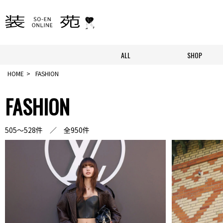
ALL
SHOP
HOME
FASHION
FASHION
505～528件 ／ 全950件