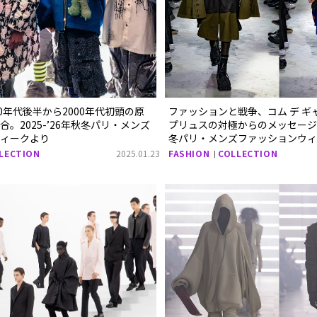
0年代後半から2000年代初頭の原
ファッションと戦争、コム デ ギ
。2025-’26年秋冬パリ・メンズ
プリュスの対極からのメッセージ。2
ウィークより
冬パリ・メンズファッションウィ
LECTION
2025.01.23
FASHION
COLLECTION