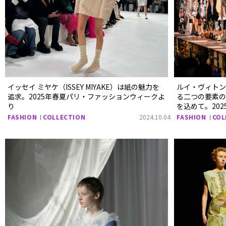
イッセイ ミヤケ（ISSEY MIYAKE）は紙の魅力を
ルイ・ヴィトン（
追求。2025年春夏パリ・ファッションウィークよ
る二つの要素
り
を込めて。20
クより
FASHION
COLLECTION
2024.10.04
FASHION
COL