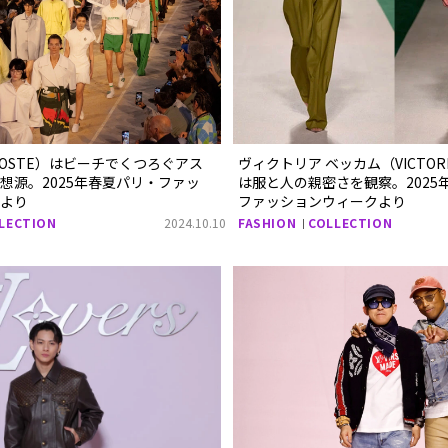
COSTE）はビーチでくつろぐアス
ヴィクトリア ベッカム（VICTORI
想源。2025年春夏パリ・ファッ
は服と人の親密さを観察。2025
クより
ファッションウィークより
LECTION
2024.10.10
FASHION
COLLECTION