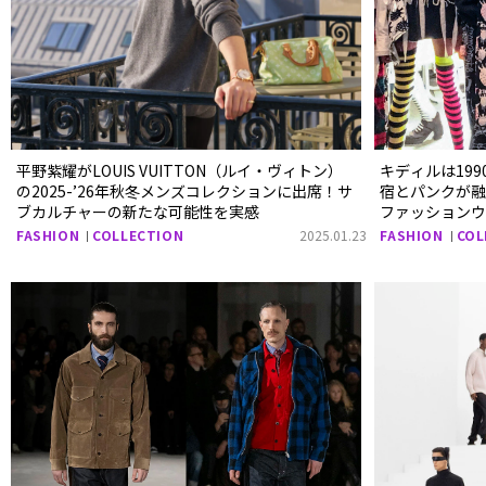
平野紫耀がLOUIS VUITTON（ルイ・ヴィトン）
キディルは199
の2025-’26年秋冬メンズコレクションに出席！サ
宿とパンクが融合
ブカルチャーの新たな可能性を実感
ファッション
FASHION
COLLECTION
2025.01.23
FASHION
COL