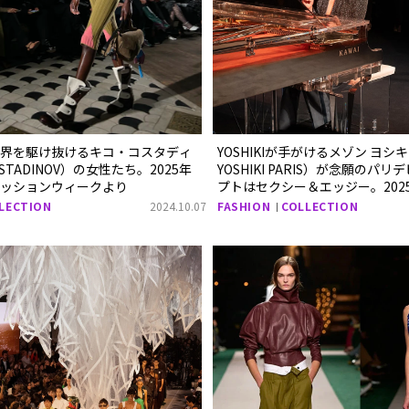
世界を駆け抜けるキコ・コスタディ
YOSHIKIが手がけるメゾン ヨシキ
OSTADINOV）の女性たち。2025年
YOSHIKI PARIS）が念願のパ
ァッションウィークより
プトはセクシー＆エッジー。202
ファッションウィークより
LECTION
2024.10.07
FASHION
COLLECTION