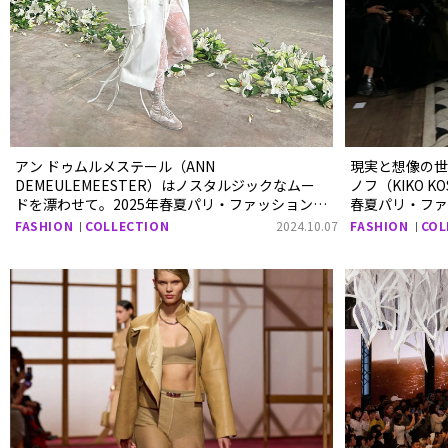
アン ドゥムルメステール（ANN
現実と想像の
DEMEULEMEESTER）はノスタルジックなムー
ノフ（KIKO K
ドを漂わせて。2025年春夏パリ・ファッション
春夏パリ・フ
ウィークより
FASHION
COLLECTION
2024.10.07
FASHION
COL