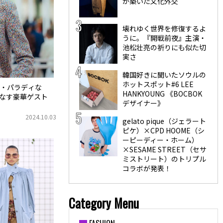
が築いた文化外交
壊れゆく世界を修復するよ
うに。『開戦前夜』主演・
池松壮亮の祈りにも似た切
実さ
韓国好きに聞いたソウルの
ホットスポット#6 LEE
・パラディな
HANKYOUNG 《BOCBOK
こなす豪華ゲスト
デザイナー》
2024.10.03
gelato pique（ジェラート
ピケ）×CPD HOOME（シ
ーピーディー・ホーム）
×SESAME STREET（セサ
ミストリート）のトリプル
コラボが発表！
Category Menu