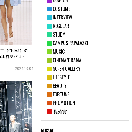
FASHION
COSTUME
INTERVIEW
REGULAR
STUDY
CAMPUS PAPALAZZI
（Chloé）の
MUSIC
5年春夏パリ・
CINEMA/DRAMA
SO-EN GALLERY
2024.10.04
LIFESTYLE
BEAUTY
FORTUNE
PROMOTION
装苑賞
NEW