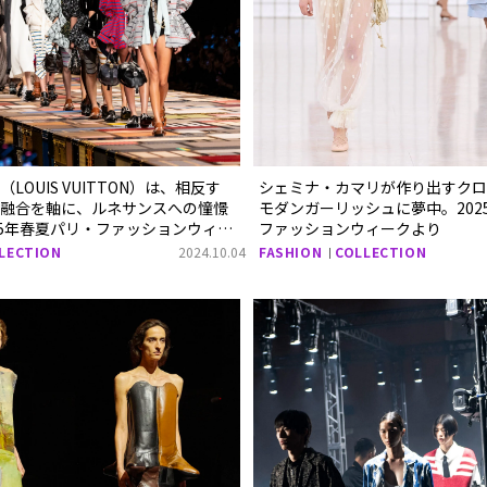
LOUIS VUITTON）は、相反す
シェミナ・カマリが作り出すクロエ
の融合を軸に、ルネサンスへの憧憬
モダンガーリッシュに夢中。202
25年春夏パリ・ファッションウィー
ファッションウィークより
LECTION
2024.10.04
FASHION
COLLECTION