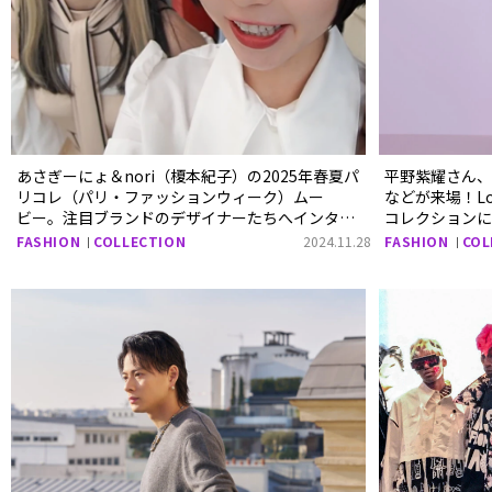
あさぎーにょ＆nori（榎本紀子）の2025年春夏パ
平野紫耀さん、堀
リコレ（パリ・ファッションウィーク）ムー
などが来場！Loui
ビー。注目ブランドのデザイナーたちへインタ
コレクション
ビューも！
FASHION
COLLECTION
2024.11.28
FASHION
COL