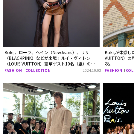
Koki,、ローラ、ヘイン（NewJeans）、リサ
Koki,が体感
（BLACKPINK）などが来場！ルイ・ヴィトン
VUITTON
（LOUIS VUITTON）豪華ゲスト10名（組）の
吹。
2025年春夏ウィメンズ・ショーSNAP
FASHION
COLLECTION
2024.10.02
FASHION
COL