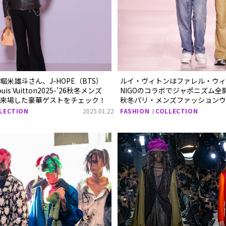
米雄斗さん、J-HOPE（BTS）
ルイ・ヴィトンはファレル・ウィ
s Vuitton2025-’26秋冬メンズ
NIGOのコラボでジャポニズム全開！
に来場した豪華ゲストをチェック！
秋冬パリ・メンズファッションウ
LECTION
2025.01.22
FASHION
COLLECTION