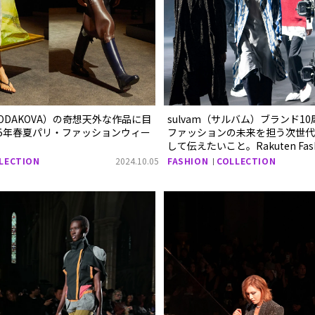
ODAKOVA）の奇想天外な作品に目
sulvam（サルバム）ブランド1
25年春夏パリ・ファッションウィー
ファッションの未来を担う次世代
して伝えたいこと。Rakuten Fash
Tokyo 2025 S/S レポート
LECTION
2024.10.05
FASHION
COLLECTION