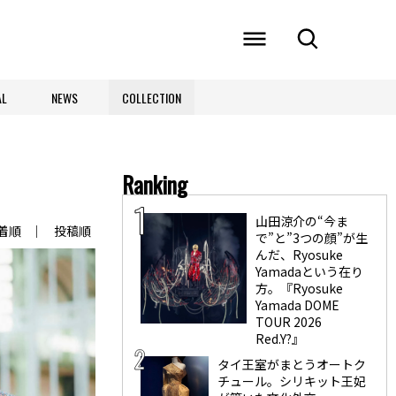
AL
NEWS
COLLECTION
Ranking
山田涼介の“今ま
着順
投稿順
で”と”3つの顔”が生
んだ、Ryosuke
Yamadaという在り
方。『Ryosuke
Yamada DOME
TOUR 2026
Red.Y?』
タイ王室がまとうオートク
チュール。シリキット王妃