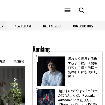
ON
NEW RELEASE
BACK NUMBER
COVER HISTORY
Ranking
壊れゆく世界を修復
着順
投稿順
するように。『開戦
前夜』主演・池松壮
亮の祈りにも似た切
実さ
山田涼介の“今まで”と”3つ
の顔”が生んだ、Ryosuke
Yamadaという在り方。
『Ryosuke Yamada DOME