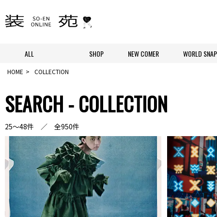
ALL
SHOP
NEW COMER
WORLD SNAP
HOME
COLLECTION
SEARCH - COLLECTION
25～48件 ／ 全950件