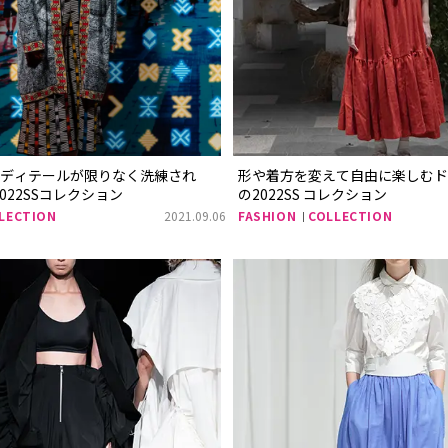
なディテールが限りなく洗練され
形や着方を変えて自由に楽しむドレ
 2022SSコレクション
の2022SS コレクション
LECTION
2021.09.06
FASHION
COLLECTION