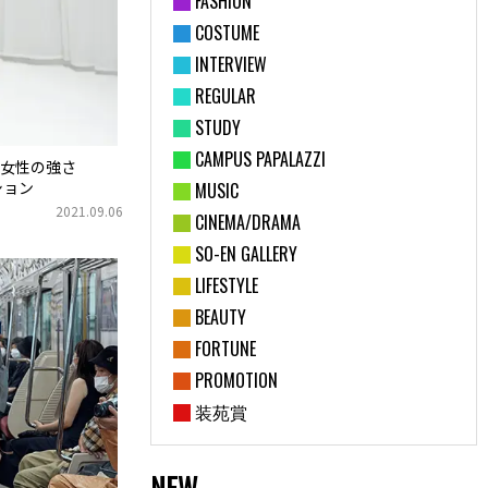
FASHION
COSTUME
INTERVIEW
REGULAR
STUDY
CAMPUS PAPALAZZI
女性の強さ
クション
MUSIC
2021.09.06
CINEMA/DRAMA
SO-EN GALLERY
LIFESTYLE
BEAUTY
FORTUNE
PROMOTION
装苑賞
NEW