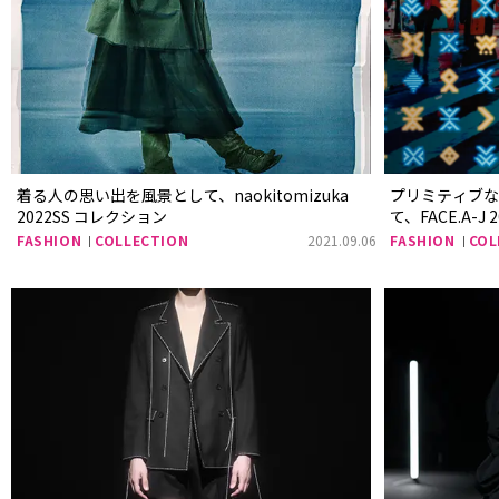
着る人の思い出を風景として、naokitomizuka
プリミティブ
2022SS コレクション
て、FACE.A-J
FASHION
COLLECTION
2021.09.06
FASHION
COL