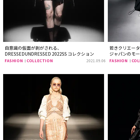
自意識の仮面が剥がされる、
若きクリエータ
DRESSEDUNDRESSED 2022SS コレクション
ジャパンのモード
FASHION
COLLECTION
2021.09.06
FASHION
COL