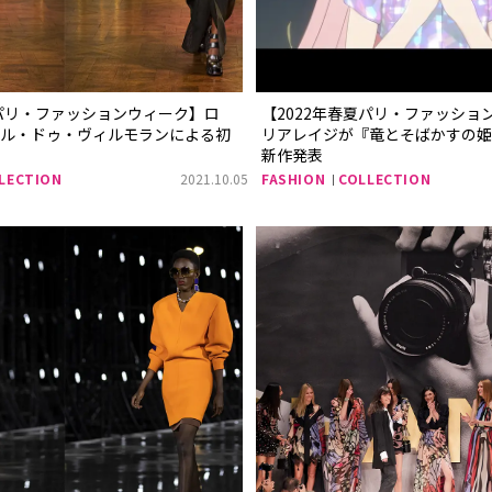
夏パリ・ファッションウィーク】ロ
【2022年春夏パリ・ファッショ
ルル・ドゥ・ヴィルモランによる初
リアレイジが『竜とそばかすの姫
新作発表
LECTION
2021.10.05
FASHION
COLLECTION