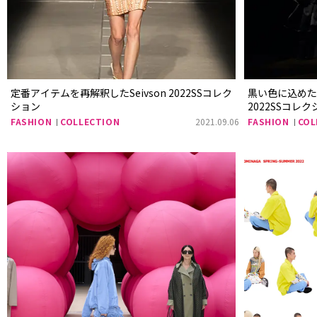
定番アイテムを再解釈したSeivson 2022SSコレク
黒い色に込めたデザ
ション
2022SSコレ
FASHION
COLLECTION
2021.09.06
FASHION
COL