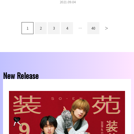
2021.09.04
1
2
3
4
…
40
＞
New Release