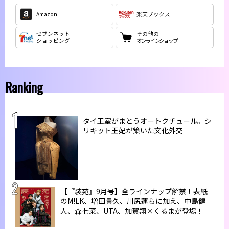
Amazon
楽天ブックス
セブンネット
その他の
ショッピング
オンラインショップ
Ranking
タイ王室がまとうオートクチュール。シ
リキット王妃が築いた文化外交
【『装苑』9月号】全ラインナップ解禁！表紙
のM!LK、増田貴久、川尻蓮らに加え、中島健
人、森七菜、UTA、加賀翔×くるまが登場！