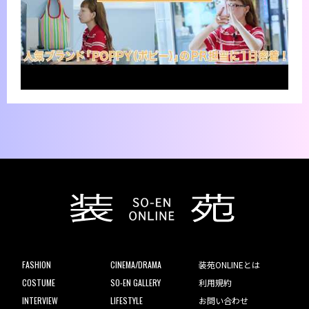
FASHION
CINEMA/DRAMA
装苑ONLINEとは
COSTUME
SO-EN GALLERY
利用規約
INTERVIEW
LIFESTYLE
お問い合わせ