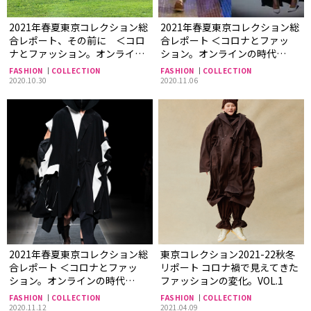
2021年春夏東京コレクション総
2021年春夏東京コレクション総
合レポート、その前に ＜コロ
合レポート ＜コロナとファッ
ナとファッション。オンライン
ション。オンラインの時代
の時代＞
＞ ーvol.2
FASHION
COLLECTION
FASHION
COLLECTION
2020.10.30
2020.11.06
2021年春夏東京コレクション総
東京コレクション2021-22秋冬
合レポート ＜コロナとファッ
リポート コロナ禍で見えてきた
ション。オンラインの時代
ファッションの変化。VOL.1
＞ ーvol.3
FASHION
COLLECTION
FASHION
COLLECTION
2020.11.12
2021.04.09