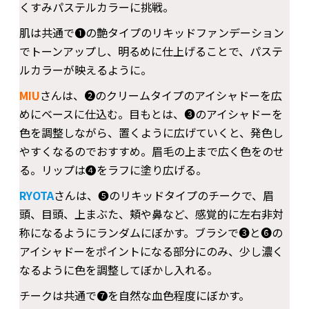
くすみパステルカラーに挑戦。
肌は共通で❶の艶タイプのリキッドファンデーション
でトーンアップし、明るめに仕上げることで、パステ
ルカラーが映えるように。
MIU
さんは、❷のクリームタイプのアイシャドーを広
めにベースに仕込む。目もとは、❸のアイシャドーを
色を調整しながら、置くように広げていくと、発色し
やすくなるのでおすすめ。眉毛の上まで広く色をのせ
る。リップは❹をラフに塗り広げる。
RYOTA
さんは、❺のリキッドタイプのチークで、眉
頭、目頭、上まぶた、頬や鼻など、感覚的に左右非対
称になるようにランダムにぼかす。ブラシで❸と❻の
アイシャドーをポイントになる部分にのみ、少し濃く
なるように色を調整してぼかし入れる。
チークは共通で❼を自然な血色程度にぼかす。