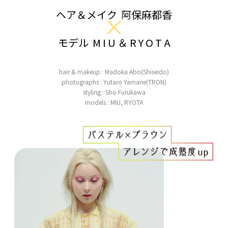
ヘア＆メイク 阿保麻都香
×
モデル M I U ＆ R Y O T A
hair & makeup : Madoka Abo(Shiseido)
photographs : Yutaro Yamane(TRON)
styling : Sho Furukawa
models : MIU, RYOTA