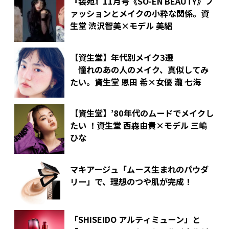
『装苑』11月号《SO-EN BEAUTY》フ
ァッションとメイクの小粋な関係。
資
生堂 渋沢智美×モデル 美絽
【資生堂】年代別メイク3選
憧れのあの人のメイク、真似してみ
たい。
資生堂 恩田 希×女優 瀧 七海
【資生堂】’80年代のムードでメイクし
たい ！
資生堂 西森由貴×モデル 三嶋
ひな
マキアージュ「ムース生まれのパウダ
リー」で、理想のつや肌が完成！
「SHISEIDO アルティミューン」と