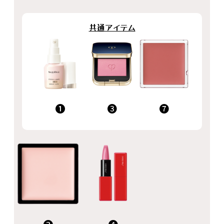
共通アイテム
❼
❶
❸