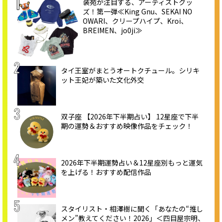
装苑が注目する、アーティストグッ
ズ！第一弾≪King Gnu、SEKAI NO
OWARI、クリープハイプ、Kroi、
BREIMEN、jo0ji≫
タイ王室がまとうオートクチュール。シリキ
ット王妃が築いた文化外交
双子座 【2026年下半期占い】 12星座で下半
期の運勢＆おすすめ映像作品をチェック！
2026年下半期運勢占い＆12星座別もっと運気
を上げる！おすすめ配信作品
スタイリスト・相澤樹に聞く「あなたの“推し
メン”教えてください！2026」＜四目屋宗明、