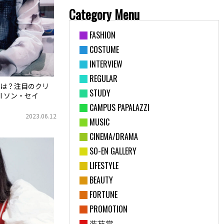
Category Menu
FASHION
COSTUME
INTERVIEW
REGULAR
は？注目のクリ
STUDY
MI ソン・セイ
CAMPUS PAPALAZZI
2023.06.12
MUSIC
CINEMA/DRAMA
SO-EN GALLERY
LIFESTYLE
BEAUTY
FORTUNE
PROMOTION
装苑賞