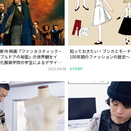
新作 映画『ファンタスティック・
知っておきたい！ブンカとモード
ンブルドアの秘密』の世界観をイ
100年間のファッションの歴史〜
文化服装学院の学生によるデザイン
が開催！
2022.04.08
STUDY