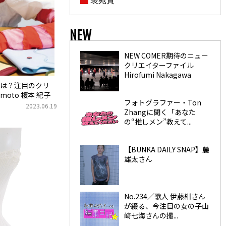
NEW
NEW COMER期待のニュー
クリエイターファイル
Hirofumi Nakagawa
は？注目のクリ
moto 榎本 紀子
フォトグラファー・Ton
2023.06.19
Zhangに聞く「あなた
の“推しメン”教えて...
【BUNKA DAILY SNAP】麓
雄太さん
No.234／歌人 伊藤紺さん
が綴る、今注目の女の子山
﨑七海さんの撮...