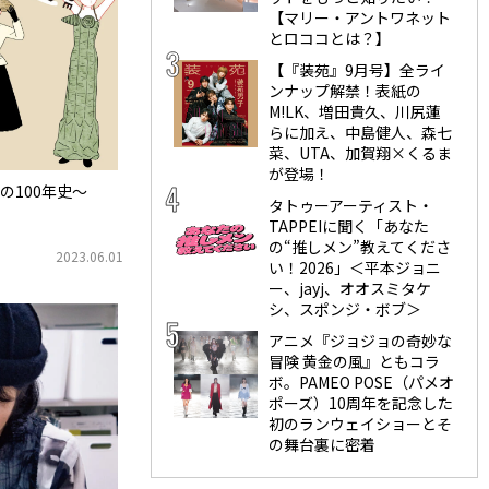
【マリー・アントワネット
とロココとは？】
【『装苑』9月号】全ライ
ンナップ解禁！表紙の
M!LK、増田貴久、川尻蓮
らに加え、中島健人、森七
菜、UTA、加賀翔×くるま
が登場！
の100年史〜
タトゥーアーティスト・
TAPPEIに聞く「あなた
の“推しメン”教えてくださ
2023.06.01
い！2026」＜平本ジョニ
ー、jayj、オオスミタケ
シ、スポンジ・ボブ＞
アニメ『ジョジョの奇妙な
冒険 黄金の風』ともコラ
ボ。PAMEO POSE（パメオ
ポーズ）10周年を記念した
初のランウェイショーとそ
の舞台裏に密着